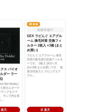
🆕 新着
画像準備中
GEX ラビんぐ エアグル
ーム 換毛対策 交換フィ
ルター 2枚入 ×3個 (まと
め買い)
ラビんぐ エアグルーム 換毛
対策の集毛器の交換フィルタ
ーです。 2枚入 (約2ヶ月
分)×3個 まとめ買いです。 脱
ックス バイオ
臭活性炭入り ラビングエア
ルダー ラー
グル…
品)
tion Bio-Mediaに
用ろ材ホルダーケ
メディアをスマ
し、サンプ内を美
ホ…
 楽天
🛒 楽天