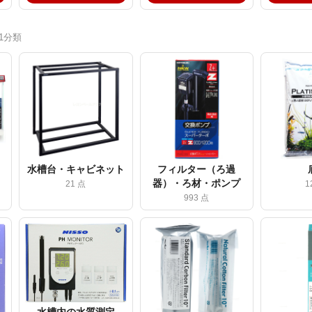
21分類
水槽台・キャビネット
フィルター（ろ過
器）・ろ材・ポンプ
21 点
1
993 点