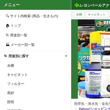
メニュー
レヨンベールアク
水槽
キャビネット
🔍 サイト内検索 (商品・生きもの)
🏠 トップ
📂 用途別一覧
🏭 メーカー別一覧
📂 用途別に探す
水槽
キャビネット
フィルター
底砂
照明
熱帯魚・海水魚・金魚
・
Yahoo!ショッピン