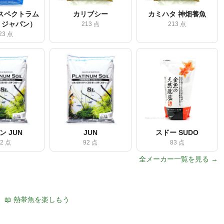
スペクトラム
カリブシー
カミハタ 神畑養魚
 ジャパン）
213 点
213 点
23 点
ン JUN
JUN
スドー SUDO
92 点
92 点
83 点
全メーカー一覧を見る →
📖 熱帯魚を楽しもう