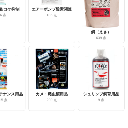
菌/コケ抑制
エアーポンプ酸素関連
86 点
185 点
餌（えさ）
639 点
ンテナンス用品
カメ・爬虫類用品
シュリンプ飼育用品
15 点
290 点
9 点