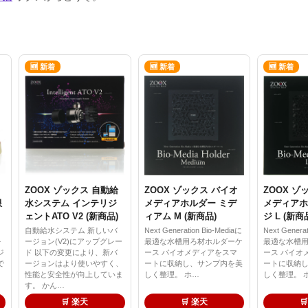
🆕 新着
🆕 新着
🆕 新着
ZOOX ゾックス 自動給
ZOOX ゾックス バイオ
ZOOX ゾ
限
水システム インテリジ
メディアホルダー ミデ
メディアホ
ェントATO V2 (新商品)
ィアム M (新商品)
ジ L (新商
自動給水システム 新しいバ
Next Generation Bio-Mediaに
Next Genera
を
ージョン(V2)にアップグレー
最適な水槽用ろ材ホルダーケ
最適な水槽
ジ
ド 以下の変更により、新バ
ース バイオメディアをスマ
ース バイオ
で
ージョンはより使いやすく、
ートに収納し、サンプ内を美
ートに収納
性能と安全性が向上していま
しく整理。 ホ…
しく整理。 
す。 かん…
🛒 楽天
🛒 楽天
