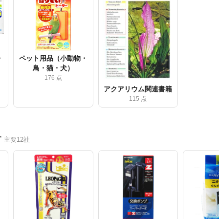
・
ペット用品（小動物・
鳥・猫・犬）
176 点
アクアリウム関連書籍
115 点
す
主要12社