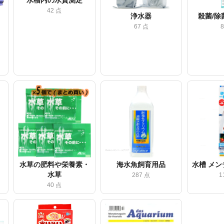
水槽内の水質測定
42 点
浄水器
殺菌/除
67 点
水草の肥料や栄養素・
海水魚飼育用品
水槽 メ
水草
287 点
1
40 点