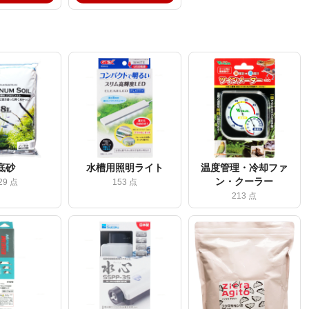
底砂
水槽用照明ライト
温度管理・冷却ファ
ン・クーラー
29 点
153 点
213 点