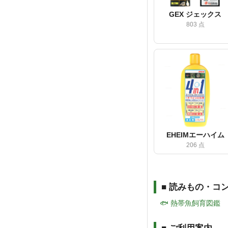
GEX ジェックス
803 点
EHEIMエーハイム
206 点
■ 読みもの・コ
🐟 熱帯魚飼育図鑑