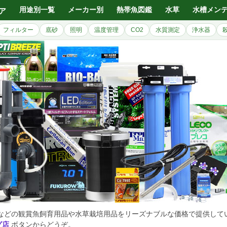
用途別一覧
メーカー別
熱帯魚図鑑
水草
水槽メン
ア
フィルター
底砂
照明
温度管理
CO2
水質測定
浄水器
などの観賞魚飼育用品や水草栽培用品をリーズナブルな価格で提供して
グ店
ボタンからどうぞ。