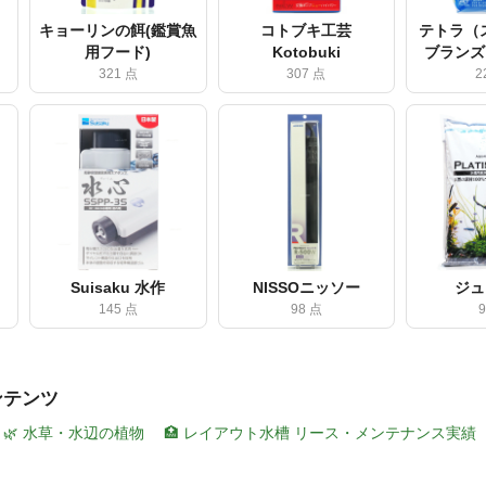
キョーリンの餌(鑑賞魚
コトブキ工芸
テトラ（
用フード)
Kotobuki
ブランズ
321 点
307 点
2
Suisaku 水作
NISSOニッソー
ジュ
145 点
98 点
ンテンツ
🌿 水草・水辺の植物
🏥 レイアウト水槽 リース・メンテナンス実績