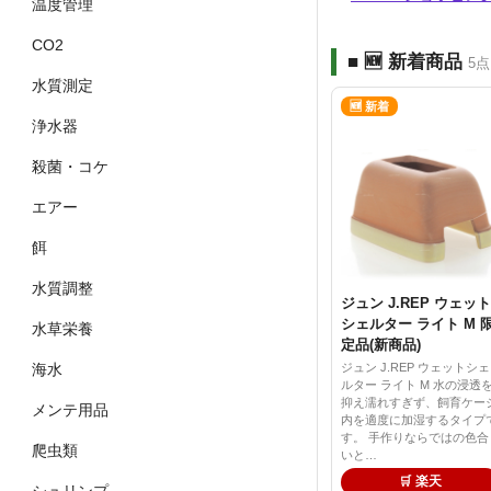
温度管理
CO2
■ 🆕 新着商品
5点
水質測定
🆕 新着
浄水器
殺菌・コケ
エアー
餌
水質調整
ジュン J.REP ウェット
シェルター ライト M 
水草栄養
定品(新商品)
ジュン J.REP ウェットシェ
海水
ルター ライト M 水の浸透
抑え濡れすぎず、飼育ケー
メンテ用品
内を適度に加湿するタイプ
す。 手作りならではの色合
爬虫類
いと…
🛒 楽天