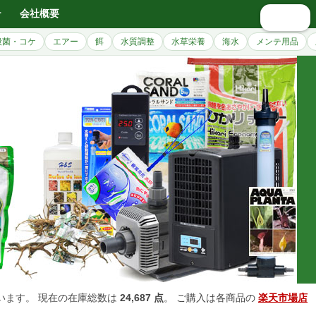
テ
会社概要
🔍 検索
殺菌・コケ
エアー
餌
水質調整
水草栄養
海水
メンテ用品
います。 現在の在庫総数は
24,687 点
。 ご購入は各商品の
楽天市場店