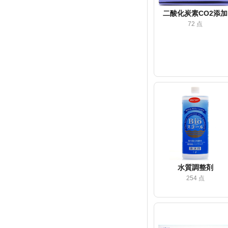
二酸化炭素CO2添加
72 点
水質調整剤
254 点