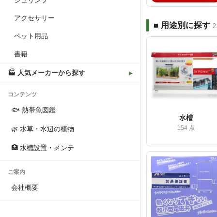
シュリンプ
アクセサリー
■ 用途別に探す
ペット用品
書籍
🏭 人気メーカーから探す
コンテンツ
🐟 熱帯魚図鑑
水槽
154 点
🌿 水草・水辺の植物
🏥 水槽設置・メンテ
ご案内
会社概要