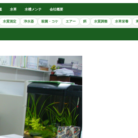
鑑
水草
水槽メンテ
会社概要
水質測定
浄水器
殺菌・コケ
エアー
餌
水質調整
水草栄養