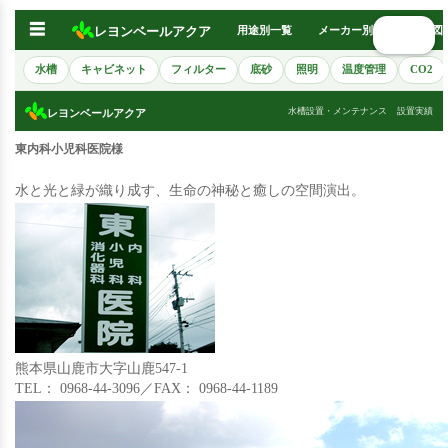
☰
レヨンベールアクア
用途別一覧
メーカー別
熱帯魚図
🔍 検索
水槽
キャビネット
フィルター
底砂
照明
温度管理
CO2
水槽設置・メンテナンス
設置実績
レヨンベールアクア
東内科小児科医院様
水と光と緑が織り成す、生命の神秘と癒しの空間演出。
熊本県山鹿市大字山鹿547-1
TEL： 0968-44-3096／FAX： 0968-44-1189