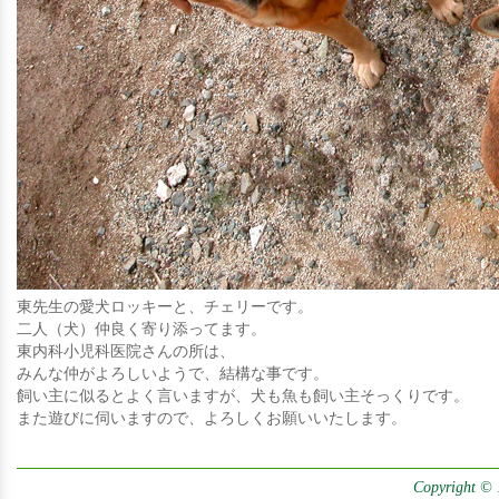
東先生の愛犬ロッキーと、チェリーです。
二人（犬）仲良く寄り添ってます。
東内科小児科医院さんの所は、
みんな仲がよろしいようで、結構な事です。
飼い主に似るとよく言いますが、犬も魚も飼い主そっくりです。
また遊びに伺いますので、よろしくお願いいたします。
Copyright © 