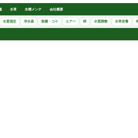
鑑
水草
水槽メンテ
会社概要
水質測定
浄水器
殺菌・コケ
エアー
餌
水質調整
水草栄養