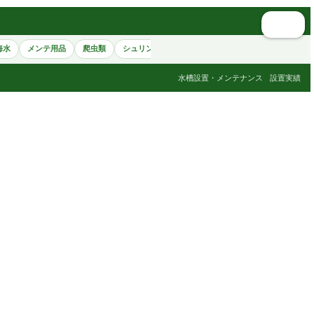
🔍 検索
海水
メンテ用品
爬虫類
シュリンプ
アクセサリー
ペット用品
書籍
水槽設置・メンテナンス
設置実績