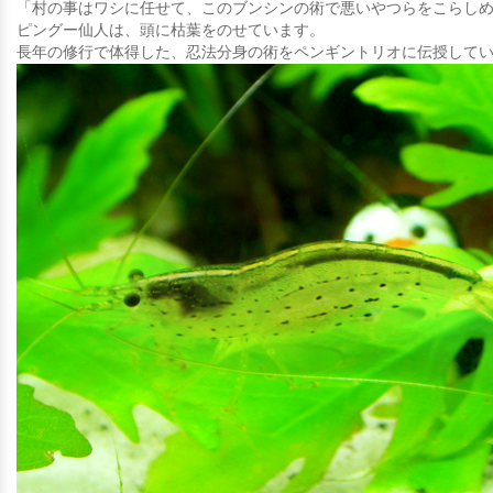
「村の事はワシに任せて、このブンシンの術で悪いやつらをこらし
ピングー仙人は、頭に枯葉をのせています。
長年の修行で体得した、忍法分身の術をペンギントリオに伝授して