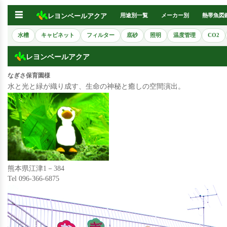
☰
レヨンベールアクア
用途別一覧
メーカー別
熱帯魚図
水槽
キャビネット
フィルター
底砂
照明
温度管理
CO2
レヨンベールアクア
なぎさ保育園様
水と光と緑が織り成す、生命の神秘と癒しの空間演出。
熊本県江津1－384
Tel 096-366-6875