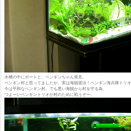
水槽の中にボートと、ペンギンちゃん発見。
ペンギン村と思ってましたが、実は海賊退治！ペンギン海兵隊トリ
今は平和なペンギン村。でも悪い海賊から村を守る為、
つよーいペンギントリオが村のために戦うぞー。