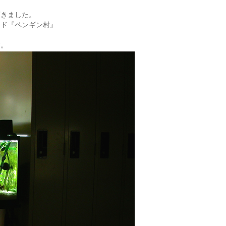
頂きました。
ンド『ペンギン村』
す。