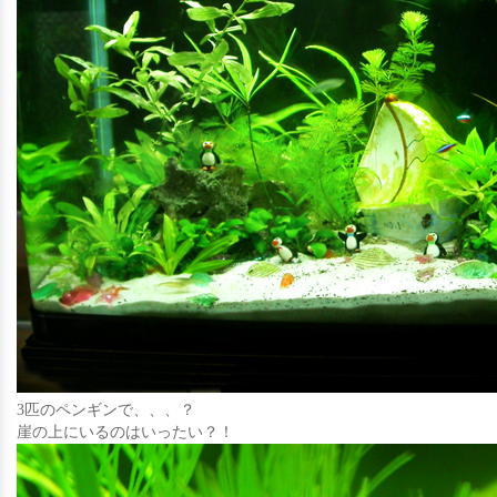
3匹のペンギンで、、、？
崖の上にいるのはいったい？！