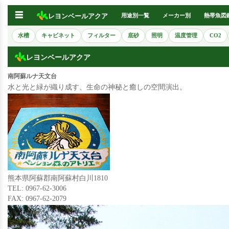
☰
レヨンベールアクア
用途別一覧
メーカー別
熱帯魚図
水槽
キャビネット
フィルター
底砂
照明
温度管理
CO2
レヨンベールアクア
南阿蘇ルナ天文台
水と光と緑が織り成す、生命の神秘と癒しの空間演出。
熊本県阿蘇郡南阿蘇村白川1810
TEL: 0967-62-3006
FAX: 0967-62-2079