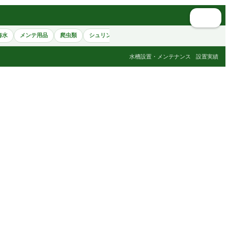
🔍 検索
海水
メンテ用品
爬虫類
シュリンプ
アクセサリー
ペット用品
書籍
水槽設置・メンテナンス
設置実績