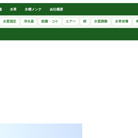
鑑
水草
水槽メンテ
会社概要
水質測定
浄水器
殺菌・コケ
エアー
餌
水質調整
水草栄養