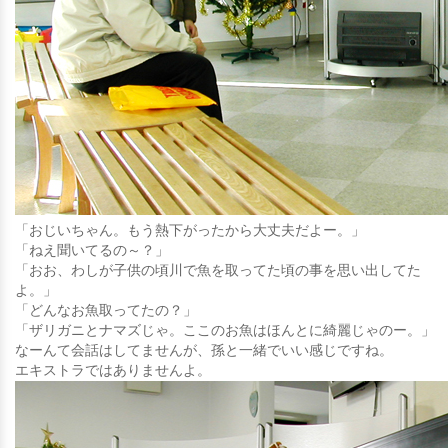
「おじいちゃん。もう熱下がったから大丈夫だよー。」
「ねえ聞いてるの～？」
「おお、わしが子供の頃川で魚を取ってた頃の事を思い出してた
よ。」
「どんなお魚取ってたの？」
「ザリガニとナマズじゃ。ここのお魚はほんとに綺麗じゃのー。」
なーんて会話はしてませんが、孫と一緒でいい感じですね。
エキストラではありませんよ。