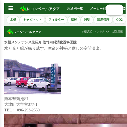
☰
レヨンベールアクア
用途別一覧
メーカー別
熱帯魚図
🔍 検索
水槽
キャビネット
フィルター
底砂
照明
温度管理
CO2
水槽設置・メンテナンス
設置実績
レヨンベールアクア
水槽メンテナンス先紹介 佐竹内科消化器科医院
水と光と緑が織り成す、生命の神秘と癒しの空間演出。
熊本県菊池郡
大津町大字室377-1
TEL： 096-293-2550