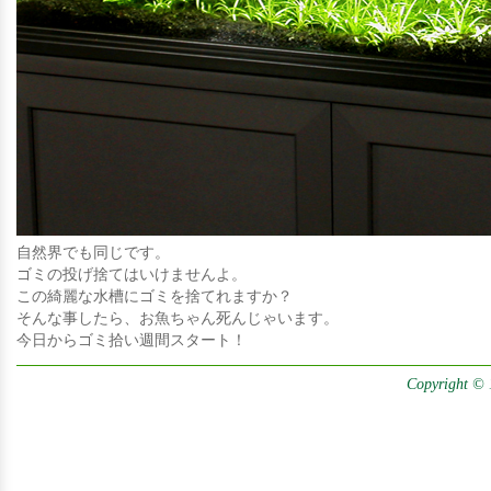
自然界でも同じです。
ゴミの投げ捨てはいけませんよ。
この綺麗な水槽にゴミを捨てれますか？
そんな事したら、お魚ちゃん死んじゃいます。
今日からゴミ拾い週間スタート！
Copyright © 