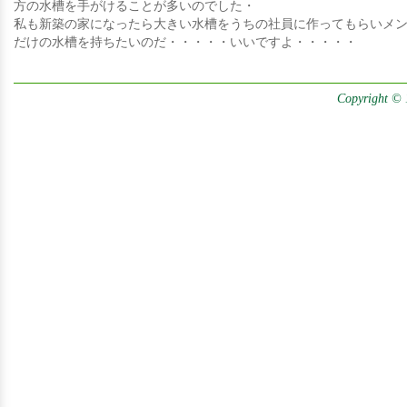
方の水槽を手がけることが多いのでした・
私も新築の家になったら大きい水槽をうちの社員に作ってもらいメ
だけの水槽を持ちたいのだ・・・・・いいですよ・・・・・
Copyright © 