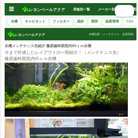
☰
レヨンベールアクア
用途別一覧
メーカー別
熱帯魚図
🔍 検索
水槽
キャビネット
フィルター
底砂
照明
温度管理
CO2
水槽設置・メンテナンス
設置実績
レヨンベールアクア
水槽メンテナンス先紹介 篠原歯科医院内95ｃｍ水槽
今まで作成したレイアウトの一部紹介！（メンテナンス先）
篠原歯科医院内95ｃｍ水槽