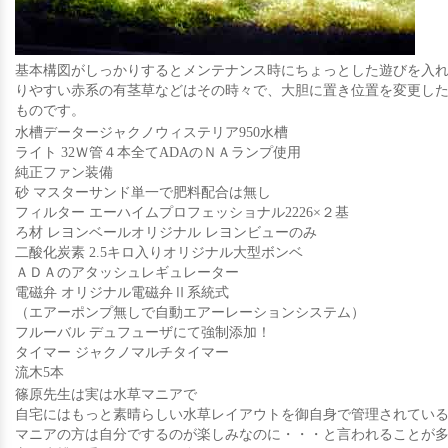
基本構図がしっかりするとメンテナンス時にちょっとした遊びを入
りやすい赤系の有茎草などはその時々で、大胆に置き位置を変更し
ものです。
水槽データージャクノウィステリア950水槽
ライト 32Ｗ管４本全てADAのＮＡランプ使用
純正ファン装備
砂 マスターサンド単一で肥料配合は無し
フィルター エーハイムプロフェッショナル2226×２基
ろ材 レヨンベールオリジナル レヨンビューのみ
二酸化炭素 2.5キロ入りオリジナル大型ボンベ
ＡＤＡのアタッシュレギュレーター
電磁弁 オリジナル電磁弁Ⅱ系統式
（エアーポンプ無しで自動エアーレーションシステム）
フルーバル デュフューザにて強制添加！
タイマー ジャクノマルチタイマー
流木5本
篠原先生は実は水草マニアで
自宅にはもっと素晴らしい水草レイアウトを御自身で管理されてい
マニアの方は自分でするのが楽しみなのに・・・と言われることが