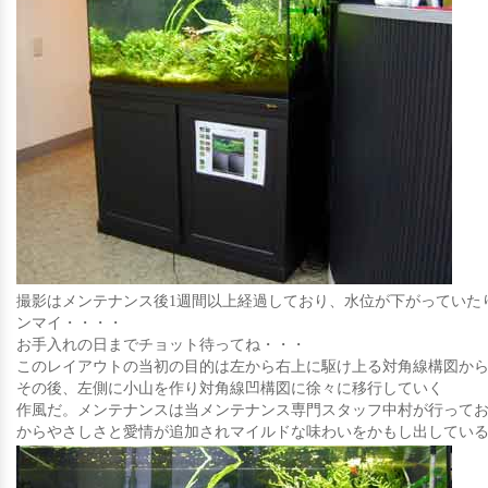
撮影はメンテナンス後1週間以上経過しており、水位が下がっていた
ンマイ・・・・
お手入れの日までチョット待ってね・・・
このレイアウトの当初の目的は左から右上に駆け上る対角線構図か
その後、左側に小山を作り対角線凹構図に徐々に移行していく
作風だ。メンテナンスは当メンテナンス専門スタッフ中村が行って
からやさしさと愛情が追加されマイルドな味わいをかもし出してい