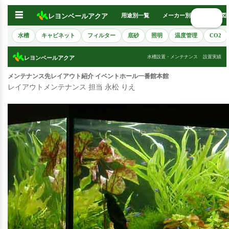
☰
レヨンベールアクア
用途別一覧
メーカー別
熱帯魚図
🔍 検索
水槽
キャビネット
フィルター
底砂
照明
温度管理
CO2
水槽設置・メンテナンス
設置実績
レヨンベールアクア
メンテナンス先レイアウト紹介 イベントホール一番館本館
レイアウトメンテナンス 担当 永松 りえ