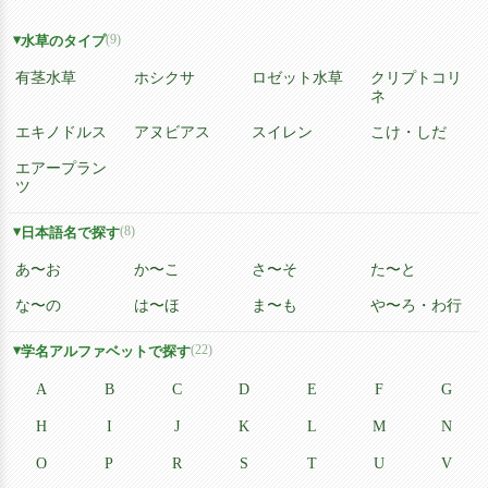
(9)
水草のタイプ
有茎水草
ホシクサ
ロゼット水草
クリプトコリ
ネ
エキノドルス
アヌビアス
スイレン
こけ・しだ
エアープラン
ツ
(8)
日本語名で探す
あ〜お
か〜こ
さ〜そ
た〜と
な〜の
は〜ほ
ま〜も
や〜ろ・わ行
(22)
学名アルファベットで探す
A
B
C
D
E
F
G
H
I
J
K
L
M
N
O
P
R
S
T
U
V