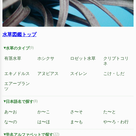
水草図鑑トップ
(9)
水草のタイプ
有茎水草
ホシクサ
ロゼット水草
クリプトコリ
ネ
エキノドルス
アヌビアス
スイレン
こけ・しだ
エアープラン
ツ
(8)
日本語名で探す
あ〜お
か〜こ
さ〜そ
た〜と
な〜の
は〜ほ
ま〜も
や〜ろ・わ行
(22)
学名アルファベットで探す