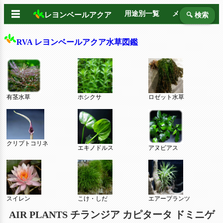
☰
用途別一覧
メーカー別
レヨンベールアクア
🔍 検索
RVA レヨンベールアクア水草図鑑
有茎水草
ホシクサ
ロゼット水草
クリプトコリネ
エキノドルス
アヌビアス
スイレン
こけ・しだ
エアープランツ
AIR PLANTS チランジア カピタータ ドミニゲ