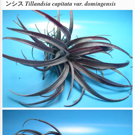
Tillandsia capitata var. domingensis
ンシス