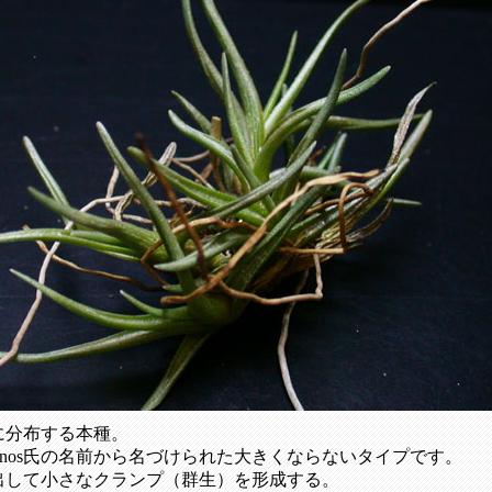
に分布する本種。
astellanos氏の名前から名づけられた大きくならないタイプです。
出して小さなクランプ（群生）を形成する。