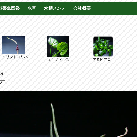
熱帯魚図鑑
水草
水槽メンテ
会社概要
クリプトコリネ
エキノドルス
アヌビアス
na
ナ