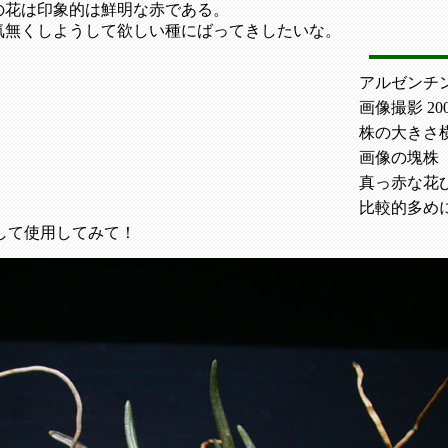
の花は印象的は鮮明な赤である。
気無くしようして欲しい種にばってきしたいな。
アルゼンチ
画像撮影 2003
株の大きさ横
画像の塊株
真っ赤な花
比較的多め
して使用してみて！