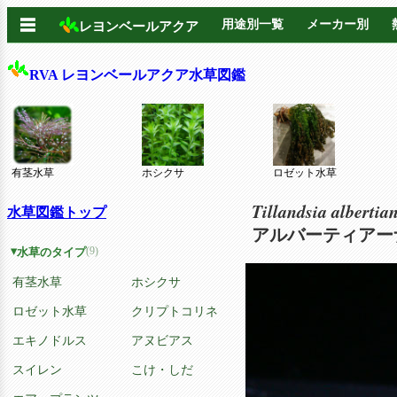
☰
用途別一覧
メーカー別
レヨンベールアクア
RVA レヨンベールアクア水草図鑑
有茎水草
ホシクサ
ロゼット水草
Tillandsia albertia
水草図鑑トップ
アルバーティアー
(9)
水草のタイプ
有茎水草
ホシクサ
ロゼット水草
クリプトコリネ
エキノドルス
アヌビアス
スイレン
こけ・しだ