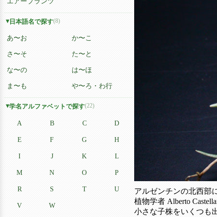
エアープランツ
(8)
日本語名で探す
あ〜お
か〜こ
さ〜そ
た〜と
な〜の
は〜ほ
ま〜も
や〜ろ・わ行
(22)
学名アルファベットで探す
A
B
C
D
E
F
G
H
I
J
K
L
M
N
O
P
R
S
T
U
アルゼンチンの北西部
植物学者 Alberto C
V
W
小さな子株をいくつも