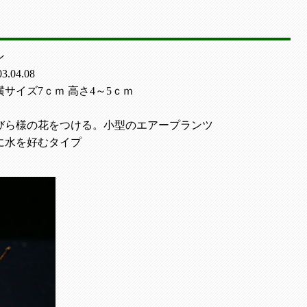
ン
.04.08
サイズ7ｃｍ 高さ4～5ｃｍ
びら様の花をつける。小型のエアープランツ
に水を好むタイプ