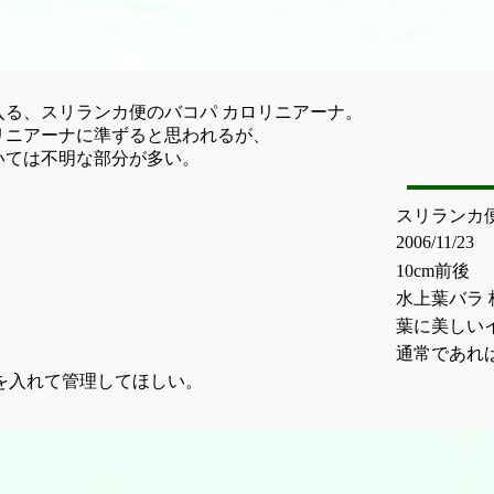
入る、スリランカ便のバコパ カロリニアーナ。
リニアーナに準ずると思われるが、
いては不明な部分が多い。
スリランカ
2006/11/23
10cm前後
水上葉バラ 
葉に美しい
通常であれ
を入れて管理してほしい。