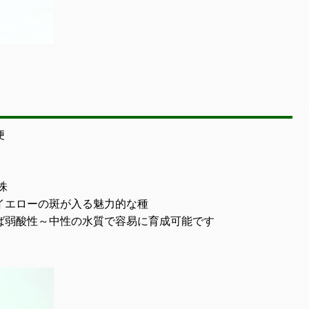
便
株
イエローの斑が入る魅力的な種
ば弱酸性～中性の水質で容易に育成可能です