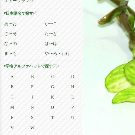
エアープランツ
(8)
日本語名で探す
あ〜お
か〜こ
さ〜そ
た〜と
な〜の
は〜ほ
ま〜も
や〜ろ・わ行
(22)
学名アルファベットで探す
A
B
C
D
E
F
G
H
I
J
K
L
M
N
O
P
R
S
T
U
V
W