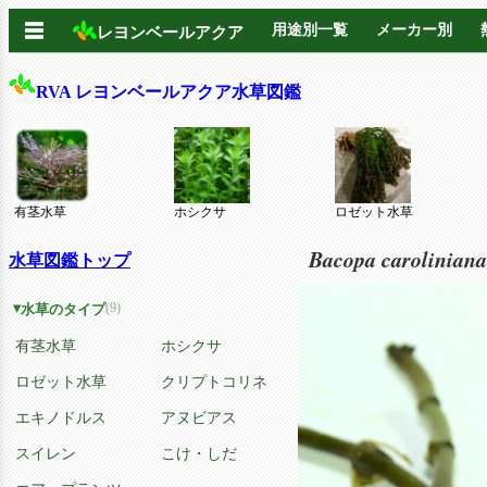
☰
用途別一覧
メーカー別
レヨンベールアクア
RVA レヨンベールアクア水草図鑑
有茎水草
ホシクサ
ロゼット水草
Bacopa carolinia
水草図鑑トップ
(9)
水草のタイプ
有茎水草
ホシクサ
ロゼット水草
クリプトコリネ
エキノドルス
アヌビアス
スイレン
こけ・しだ