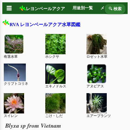
☰
用途別一覧
メーカー別
レヨンベールアクア
🔍 検索
RVA レヨンベールアクア水草図鑑
有茎水草
ホシクサ
ロゼット水草
クリプトコリネ
エキノドルス
アヌビアス
スイレン
こけ・しだ
エアープランツ
Blyxa sp from Vietnam