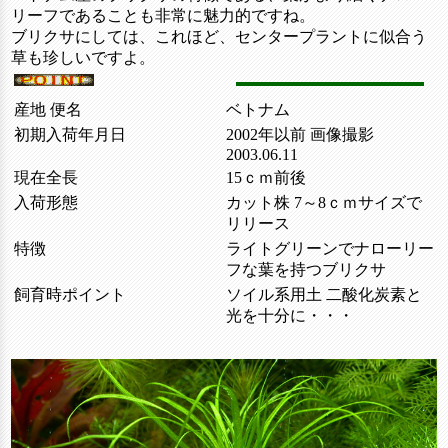
リーフであることも非常に魅力的ですね。
ブリクサにしては、これほど、センタープラントに似合う
草も珍しいですよ。
産地 便名
ベトナム
初期入荷年月日
2002年以前 画像撮影
2003.06.11
現在全長
15ｃｍ前後
入荷形態
カット株 7～8ｃｍサイズで
リリース
特徴
ライトグリーンでナローリー
フな葉を持つブリクサ
飼育時ポイント
ソイル系用土 二酸化炭素と
光を十分に・・・