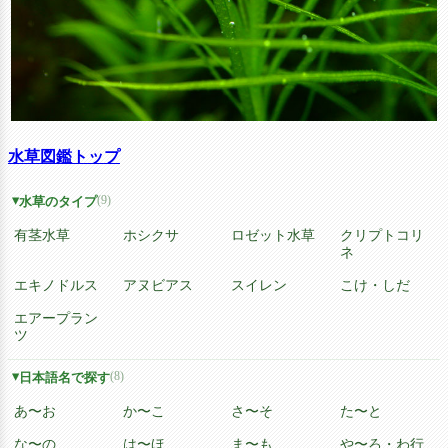
水草図鑑トップ
(9)
水草のタイプ
有茎水草
ホシクサ
ロゼット水草
クリプトコリ
ネ
エキノドルス
アヌビアス
スイレン
こけ・しだ
エアープラン
ツ
(8)
日本語名で探す
あ〜お
か〜こ
さ〜そ
た〜と
な〜の
は〜ほ
ま〜も
や〜ろ・わ行