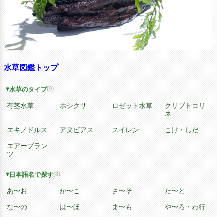
水草図鑑トップ
(9)
水草のタイプ
有茎水草
ホシクサ
ロゼット水草
クリプトコリ
ネ
エキノドルス
アヌビアス
スイレン
こけ・しだ
エアープラン
ツ
(8)
日本語名で探す
あ〜お
か〜こ
さ〜そ
た〜と
な〜の
は〜ほ
ま〜も
や〜ろ・わ行