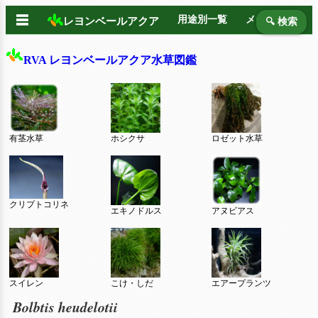
☰
用途別一覧
メーカー別
レヨンベールアクア
🔍 検索
RVA レヨンベールアクア水草図鑑
有茎水草
ホシクサ
ロゼット水草
クリプトコリネ
エキノドルス
アヌビアス
スイレン
こけ・しだ
エアープランツ
Bolbtis heudelotii