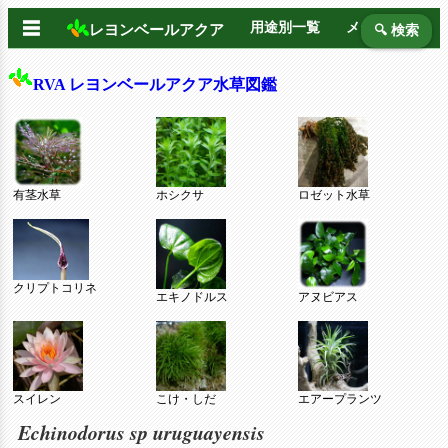
☰
用途別一覧
メーカー別
レヨンベールアクア
🔍 検索
RVA レヨンベールアクア水草図鑑
有茎水草
ホシクサ
ロゼット水草
クリプトコリネ
エキノドルス
アヌビアス
スイレン
こけ・しだ
エアープランツ
Echinodorus sp uruguayensis