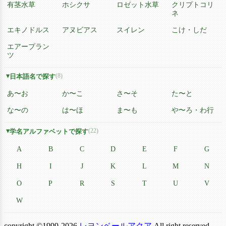
有茎水草
ホシクサ
ロゼット水草
クリプトコリ
ネ
エキノドルス
アヌビアス
スイレン
こけ・しだ
エアープラン
ツ
(8)
日本語名で探す
あ〜お
か〜こ
さ〜そ
た〜と
な〜の
は〜ほ
ま〜も
や〜ろ・わ行
(22)
学名アルファベットで探す
A
B
C
D
E
F
G
H
I
J
K
L
M
N
O
P
R
S
T
U
V
W
copyright ©1999-2026
レヨンベールアクア
All right reserved.