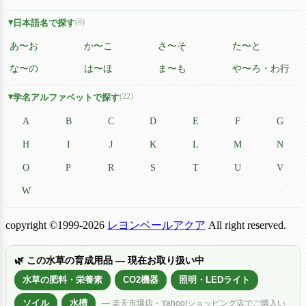
(8)
日本語名で探す
あ〜お
か〜こ
さ〜そ
た〜と
な〜の
は〜ほ
ま〜も
や〜ろ・わ行
(22)
学名アルファベットで探す
A
B
C
D
E
F
G
H
I
J
K
L
M
N
O
P
R
S
T
U
V
W
copyright ©1999-2026
レヨンベールアクア
All right reserved.
🌿 この水草の育成用品 — 現在お取り扱い中
水草の肥料・栄養素
CO2機器
照明・LEDライト
ソイル
水槽
— 楽天市場店・Yahoo!ショッピング店でご購入い