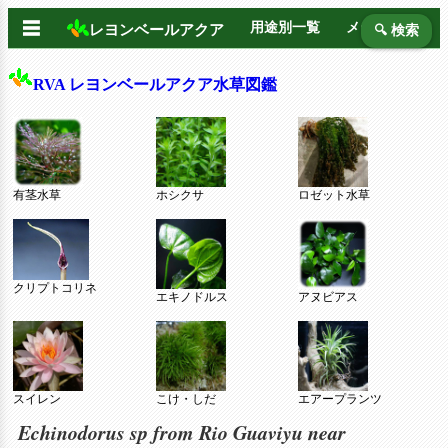
☰
用途別一覧
メーカー別
レヨンベールアクア
🔍 検索
RVA レヨンベールアクア水草図鑑
有茎水草
ホシクサ
ロゼット水草
クリプトコリネ
エキノドルス
アヌビアス
スイレン
こけ・しだ
エアープランツ
Echinodorus sp from Rio Guaviyu near