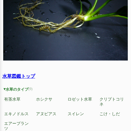
水草図鑑トップ
(9)
水草のタイプ
有茎水草
ホシクサ
ロゼット水草
クリプトコリ
ネ
エキノドルス
アヌビアス
スイレン
こけ・しだ
エアープラン
ツ