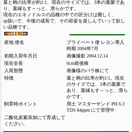
葉と柄の比率が約1:1。現在のサイズでは、3本の葉脈であ
り、葉縁もす～っと、滑らかです。
現在のエキノドルスの品種の中での区分けは難しく、
sp扱いで、今後の成長で、その容姿を楽しんでいって欲し
い品種です。
産地 便名
プライベート便 レヨン導入
時期 2004年7月
初期入荷年月日
画像撮影 2004.12.14
現在全長
6cm前後株
入荷形態
画像様のバラ株にて
特徴
葉と柄の比率が約1:1。現在
のサイズでは、3本の葉脈で
あり、葉縁もす～っと、滑ら
かです。
飼育時ポイント
用土 マスターサンド PH 6.3
TDS 84ppm にて管理中
二酸化炭素添加にて育成して
ください。