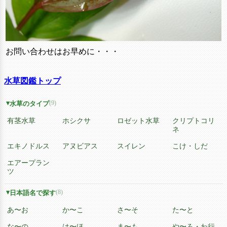
お問い合わせはお早めに・・・
水草図鑑トップ
(9)
水草のタイプ
有茎水草
ホシクサ
ロゼット水草
クリプトコリ
ネ
エキノドルス
アヌビアス
スイレン
こけ・しだ
エアープラン
ツ
(8)
日本語名で探す
あ〜お
か〜こ
さ〜そ
た〜と
な〜の
は〜ほ
ま〜も
や〜ろ・わ行