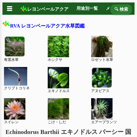
☰
用途別一覧
メーカー別
レヨンベールアクア
🔍 検索
RVA レヨンベールアクア水草図鑑
有茎水草
ホシクサ
ロゼット水草
クリプトコリネ
エキノドルス
アヌビアス
スイレン
こけ・しだ
エアープランツ
Echinodorus Barthii エキノドルス バーシー 国