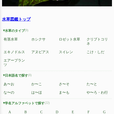
水草図鑑トップ
(9)
水草のタイプ
有茎水草
ホシクサ
ロゼット水草
クリプトコリ
ネ
エキノドルス
アヌビアス
スイレン
こけ・しだ
エアープラン
ツ
(8)
日本語名で探す
あ〜お
か〜こ
さ〜そ
た〜と
な〜の
は〜ほ
ま〜も
や〜ろ・わ行
(22)
学名アルファベットで探す
A
B
C
D
E
F
G