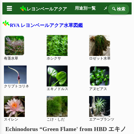
☰
用途別一覧
メーカー別
レヨンベールアクア
🔍 検索
RVA レヨンベールアクア水草図鑑
有茎水草
ホシクサ
ロゼット水草
クリプトコリネ
エキノドルス
アヌビアス
スイレン
こけ・しだ
エアープランツ
Echinodorus “Green Flame' from HBD エキノ