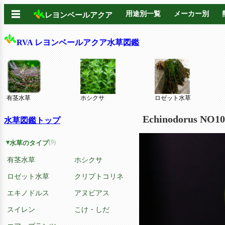
☰
用途別一覧
メーカー別
レヨンベールアクア
RVA レヨンベールアクア水草図鑑
有茎水草
ホシクサ
ロゼット水草
Echinodorus NO
水草図鑑トップ
(9)
水草のタイプ
有茎水草
ホシクサ
ロゼット水草
クリプトコリネ
エキノドルス
アヌビアス
スイレン
こけ・しだ