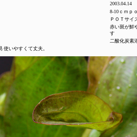
2003.04.14
8-10ｃｍｐ
ＰＯＴサイ
赤い斑が鮮
す
二酸化炭素
易 使いやすくて丈夫。