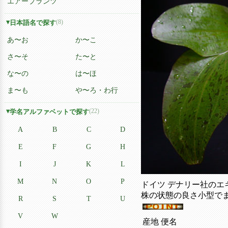
エアープランツ
(8)
日本語名で探す
あ〜お
か〜こ
さ〜そ
た〜と
な〜の
は〜ほ
ま〜も
や〜ろ・わ行
(22)
学名アルファベットで探す
A
B
C
D
E
F
G
H
I
J
K
L
M
N
O
P
ドイツ デナリー社のエ
株の状態の良さ小型で
R
S
T
U
V
W
産地 便名