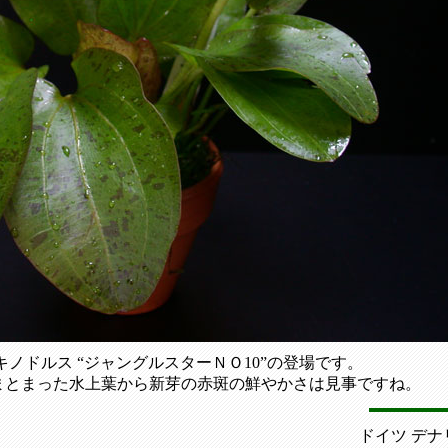
キノドルス “ジャングルスターＮＯ10”の登場です。
まとまった水上葉から新芽の赤斑の鮮やかさは見事ですね。
ドイツ デナ