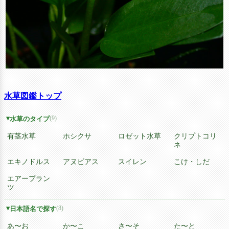
水草図鑑トップ
(9)
水草のタイプ
有茎水草
ホシクサ
ロゼット水草
クリプトコリ
ネ
エキノドルス
アヌビアス
スイレン
こけ・しだ
エアープラン
ツ
(8)
日本語名で探す
あ〜お
か〜こ
さ〜そ
た〜と