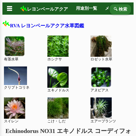
☰
用途別一覧
メーカー別
レヨンベールアクア
🔍 検索
RVA レヨンベールアクア水草図鑑
有茎水草
ホシクサ
ロゼット水草
クリプトコリネ
エキノドルス
アヌビアス
スイレン
こけ・しだ
エアープランツ
Echinodorus NO31 エキノドルス コーディフォ