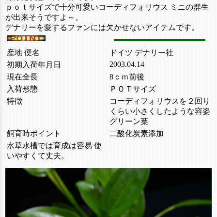
ｐｏｔサイズで十分可愛いコーディフォリウス ミニの群生
が出来そうですよ～。
デナリーを愛するファンには欠かせないアイテムです。
産地 便名
ドイツ デナリー社
2003.04.14
初期入荷年月日
現在全長
8ｃｍ前後
入荷形態
ＰＯＴサイズ
特徴
コーディフォリウスを２回り
くらい小さくしたような容姿
グリーン葉
飼育時ポイント
二酸化炭素添加
水草水槽では育成は容易 使
いやすくて丈夫。