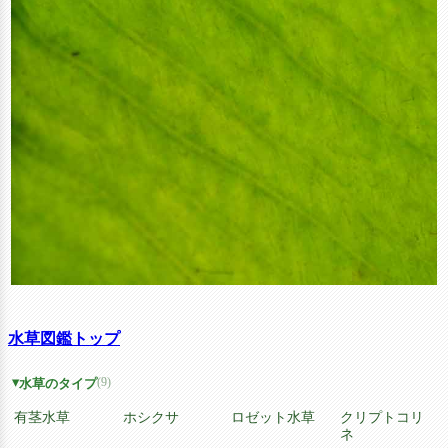
水草図鑑トップ
(9)
水草のタイプ
有茎水草
ホシクサ
ロゼット水草
クリプトコリ
ネ