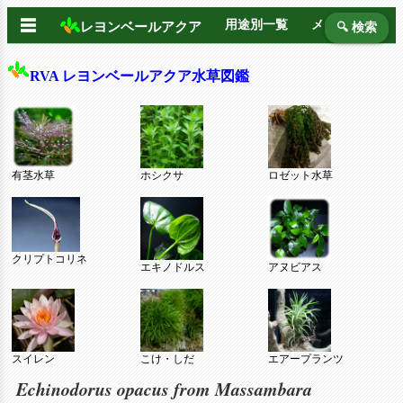
☰
用途別一覧
メーカー別
レヨンベールアクア
🔍 検索
RVA レヨンベールアクア水草図鑑
有茎水草
ホシクサ
ロゼット水草
クリプトコリネ
エキノドルス
アヌビアス
スイレン
こけ・しだ
エアープランツ
Echinodorus opacus from Massambara