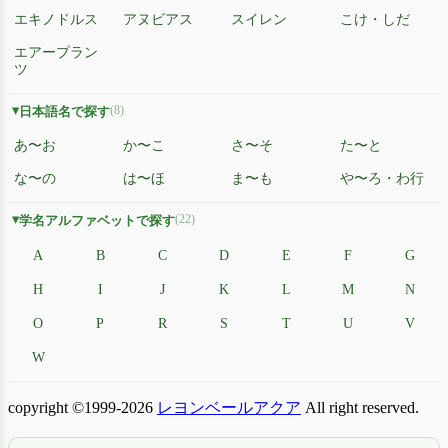
エキノドルス
アヌビアス
スイレン
こけ・しだ
エアープラン
ツ
(8)
日本語名で探す
あ〜お
か〜こ
さ〜そ
た〜と
な〜の
は〜ほ
ま〜も
や〜ろ・わ行
(22)
学名アルファベットで探す
A
B
C
D
E
F
G
H
I
J
K
L
M
N
O
P
R
S
T
U
V
W
copyright ©1999-2026
レヨンベールアクア
All right reserved.