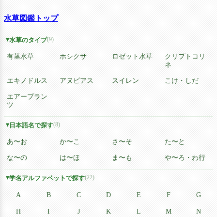
水草図鑑トップ
(9)
水草のタイプ
有茎水草
ホシクサ
ロゼット水草
クリプトコリ
ネ
エキノドルス
アヌビアス
スイレン
こけ・しだ
エアープラン
ツ
(8)
日本語名で探す
あ〜お
か〜こ
さ〜そ
た〜と
な〜の
は〜ほ
ま〜も
や〜ろ・わ行
(22)
学名アルファベットで探す
A
B
C
D
E
F
G
H
I
J
K
L
M
N