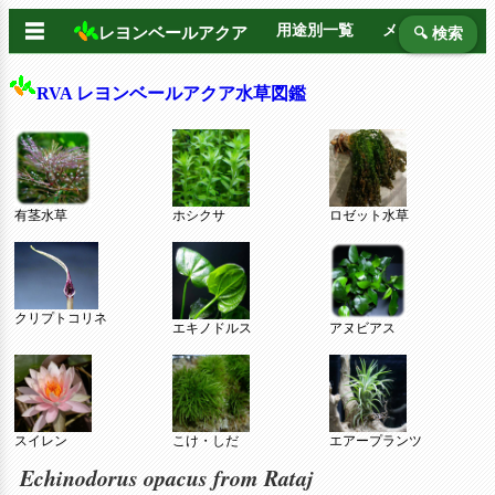
☰
用途別一覧
メーカー別
レヨンベールアクア
🔍 検索
RVA レヨンベールアクア水草図鑑
有茎水草
ホシクサ
ロゼット水草
クリプトコリネ
エキノドルス
アヌビアス
スイレン
こけ・しだ
エアープランツ
Echinodorus opacus from Rataj