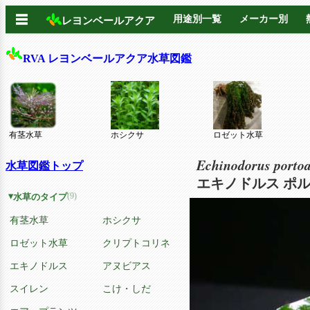
☰
用途別一覧
メーカー別
レヨンベールアクア
RVA レヨンベールアクア水草図鑑
有茎水草
ホシクサ
ロゼット水草
Echinodorus portoa
水草図鑑トップ
エキノドルス ポル
(9)
水草のタイプ
有茎水草
ホシクサ
ロゼット水草
クリプトコリネ
エキノドルス
アヌビアス
スイレン
こけ・しだ