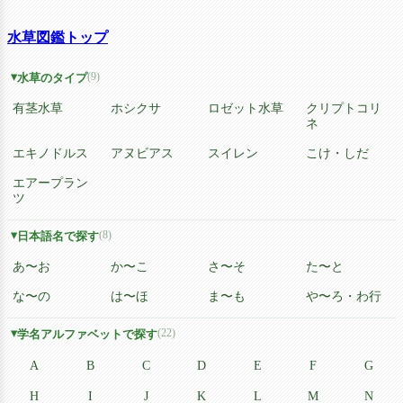
水草図鑑トップ
(9)
水草のタイプ
有茎水草
ホシクサ
ロゼット水草
クリプトコリ
ネ
エキノドルス
アヌビアス
スイレン
こけ・しだ
エアープラン
ツ
(8)
日本語名で探す
あ〜お
か〜こ
さ〜そ
た〜と
な〜の
は〜ほ
ま〜も
や〜ろ・わ行
(22)
学名アルファベットで探す
A
B
C
D
E
F
G
H
I
J
K
L
M
N