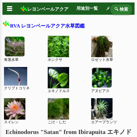
☰
用途別一覧
メーカー別
レヨンベールアクア
🔍 検索
RVA レヨンベールアクア水草図鑑
有茎水草
ホシクサ
ロゼット水草
クリプトコリネ
エキノドルス
アヌビアス
スイレン
こけ・しだ
エアープランツ
Echinodorus "Satan" from Ibirapuita エキノド