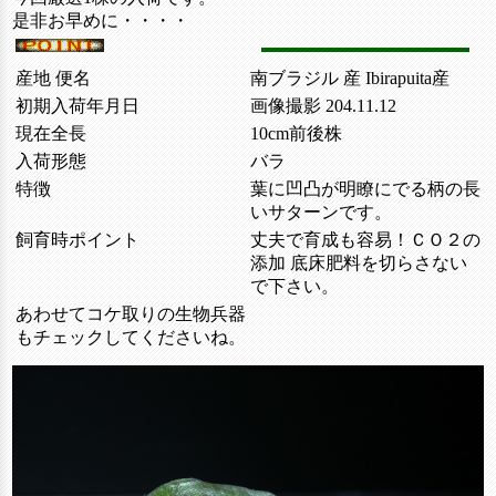
是非お早めに・・・・
産地 便名
南ブラジル 産 Ibirapuita産
初期入荷年月日
画像撮影 204.11.12
現在全長
10cm前後株
入荷形態
バラ
特徴
葉に凹凸が明瞭にでる柄の長
いサターンです。
飼育時ポイント
丈夫で育成も容易！ＣＯ２の
添加 底床肥料を切らさない
で下さい。
あわせてコケ取りの生物兵器
もチェックしてくださいね。