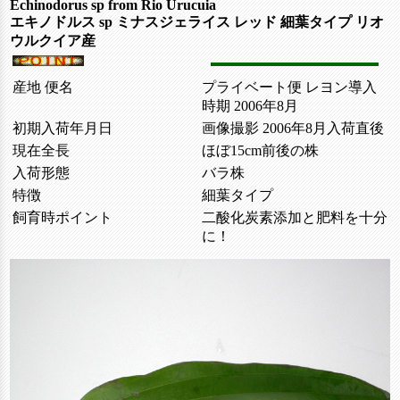
Echinodorus sp from Rio Urucuia
エキノドルス sp ミナスジェライス レッド 細葉タイプ リオ
ウルクイア産
産地 便名
プライベート便 レヨン導入
時期 2006年8月
初期入荷年月日
画像撮影 2006年8月入荷直後
現在全長
ほぼ15cm前後の株
入荷形態
バラ株
特徴
細葉タイプ
飼育時ポイント
二酸化炭素添加と肥料を十分
に！