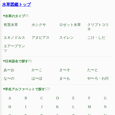
水草図鑑トップ
(9)
水草のタイプ
有茎水草
ホシクサ
ロゼット水草
クリプトコリ
ネ
エキノドルス
アヌビアス
スイレン
こけ・しだ
エアープラン
ツ
(8)
日本語名で探す
あ〜お
か〜こ
さ〜そ
た〜と
な〜の
は〜ほ
ま〜も
や〜ろ・わ行
(22)
学名アルファベットで探す
A
B
C
D
E
F
G
H
I
J
K
L
M
N