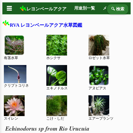
☰
用途別一覧
メーカー別
レヨンベールアクア
🔍 検索
RVA レヨンベールアクア水草図鑑
有茎水草
ホシクサ
ロゼット水草
クリプトコリネ
エキノドルス
アヌビアス
スイレン
こけ・しだ
エアープランツ
Echinodorus sp from Rio Urucuia