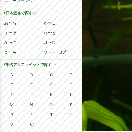
エアープランツ
(8)
日本語名で探す
あ〜お
か〜こ
さ〜そ
た〜と
な〜の
は〜ほ
ま〜も
や〜ろ・わ行
(22)
学名アルファベットで探す
A
B
C
D
E
F
G
H
I
J
K
L
M
N
O
P
R
S
T
U
V
W