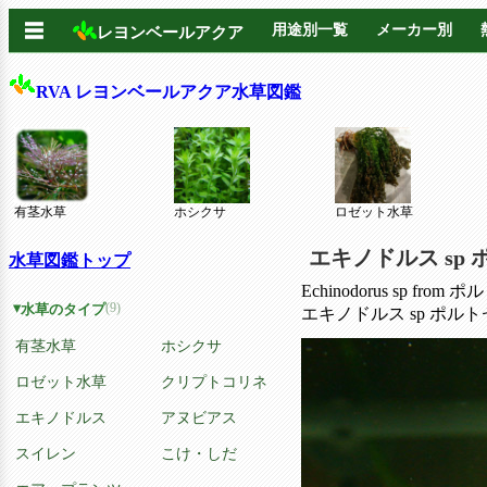
☰
用途別一覧
メーカー別
レヨンベールアクア
RVA レヨンベールアクア水草図鑑
有茎水草
ホシクサ
ロゼット水草
エキノドルス sp
水草図鑑トップ
Echinodorus sp fro
(9)
水草のタイプ
エキノドルス sp ポル
有茎水草
ホシクサ
ロゼット水草
クリプトコリネ
エキノドルス
アヌビアス
スイレン
こけ・しだ