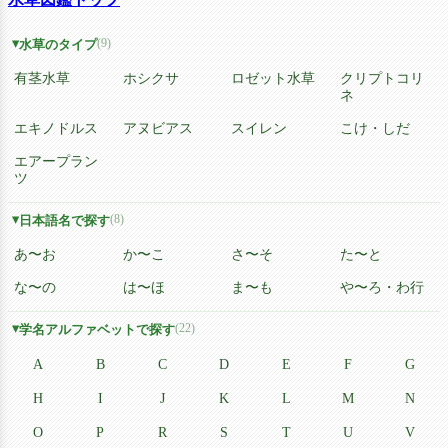
(9)
水草のタイプ
有茎水草
ホシクサ
ロゼット水草
クリプトコリ
ネ
エキノドルス
アヌビアス
スイレン
こけ・しだ
エアープラン
ツ
(8)
日本語名で探す
あ〜お
か〜こ
さ〜そ
た〜と
な〜の
は〜ほ
ま〜も
や〜ろ・わ行
(22)
学名アルファベットで探す
A
B
C
D
E
F
G
H
I
J
K
L
M
N
O
P
R
S
T
U
V