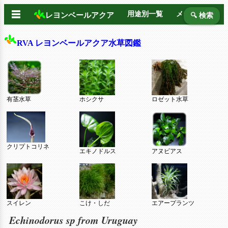
☰
用途別一覧
メーカー別
レヨンベールアクア
🔍 検索
RVA レヨンベールアクア水草図鑑
有茎水草
ホシクサ
ロゼット水草
クリプトコリネ
エキノドルス
アヌビアス
スイレン
こけ・しだ
エアープランツ
Echinodorus sp from Uruguay