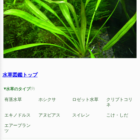
水草図鑑トップ
(9)
水草のタイプ
有茎水草
ホシクサ
ロゼット水草
クリプトコリ
ネ
エキノドルス
アヌビアス
スイレン
こけ・しだ
エアープラン
ツ