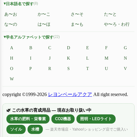
(8)
日本語名で探す
あ〜お
か〜こ
さ〜そ
た〜と
な〜の
は〜ほ
ま〜も
や〜ろ・わ行
(22)
学名アルファベットで探す
A
B
C
D
E
F
G
H
I
J
K
L
M
N
O
P
R
S
T
U
V
W
copyright ©1999-2026
レヨンベールアクア
All right reserved.
🌿 この水草の育成用品 — 現在お取り扱い中
水草の肥料・栄養素
CO2機器
照明・LEDライト
ソイル
水槽
— 楽天市場店・Yahoo!ショッピング店でご購入い