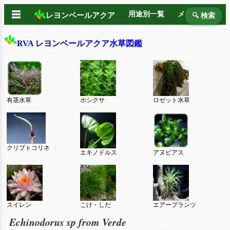
☰
用途別一覧
メーカー別
レヨンベールアクア
🔍 検索
RVA レヨンベールアクア水草図鑑
有茎水草
ホシクサ
ロゼット水草
クリプトコリネ
エキノドルス
アヌビアス
スイレン
こけ・しだ
エアープランツ
Echinodorus sp from Verde