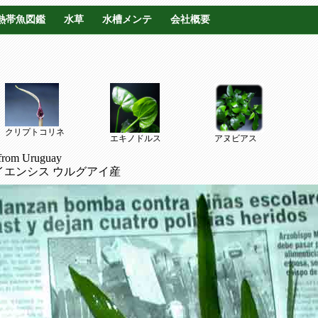
熱帯魚図鑑
水草
水槽メンテ
会社概要
クリプトコリネ
エキノドルス
アヌビアス
 from Uruguay
イエンシス ウルグアイ産