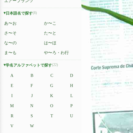
エアープランツ
(8)
日本語名で探す
あ〜お
か〜こ
さ〜そ
た〜と
な〜の
は〜ほ
ま〜も
や〜ろ・わ行
(22)
学名アルファベットで探す
A
B
C
D
E
F
G
H
I
J
K
L
M
N
O
P
R
S
T
U
V
W