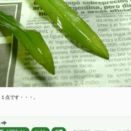
る１点です・・・。
い中