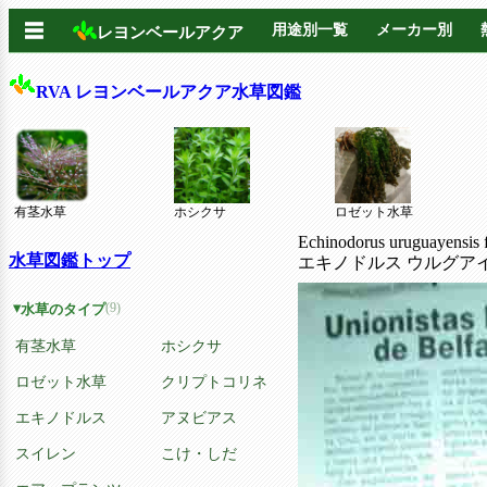
☰
用途別一覧
メーカー別
レヨンベールアクア
RVA レヨンベールアクア水草図鑑
有茎水草
ホシクサ
ロゼット水草
Echinodorus uruguayensis
水草図鑑トップ
エキノドルス ウルグア
(9)
水草のタイプ
有茎水草
ホシクサ
ロゼット水草
クリプトコリネ
エキノドルス
アヌビアス
スイレン
こけ・しだ