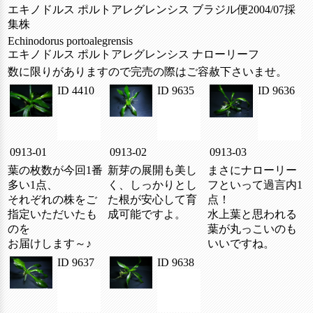
エキノドルス ポルトアレグレンシス ブラジル便2004/07採
集株
Echinodorus portoalegrensis
エキノドルス ポルトアレグレンシス ナローリーフ
数に限りがありますので完売の際はご容赦下さいませ。
ID 4410
ID 9635
ID 9636
0913-01
0913-02
0913-03
葉の枚数が今回1番
新芽の展開も美し
まさにナローリー
多い1点、
く、しっかりとし
フといって過言内1
それぞれの株をご
た根が安心して育
点！
指定いただいたも
成可能ですよ。
水上葉と思われる
のを
葉が丸っこいのも
お届けします～♪
いいですね。
ID 9637
ID 9638