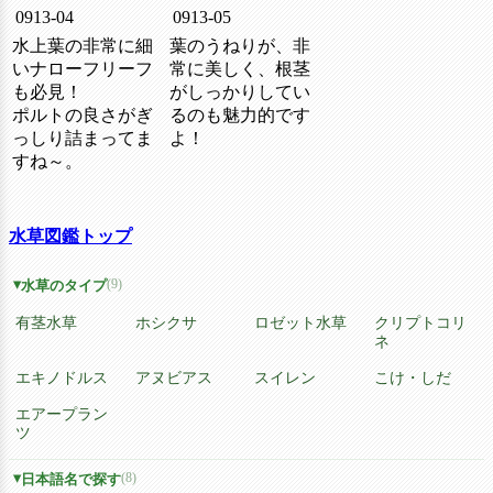
0913-04
0913-05
水上葉の非常に細
葉のうねりが、非
いナローフリーフ
常に美しく、根茎
も必見！
がしっかりしてい
ポルトの良さがぎ
るのも魅力的です
っしり詰まってま
よ！
すね～。
水草図鑑トップ
(9)
水草のタイプ
有茎水草
ホシクサ
ロゼット水草
クリプトコリ
ネ
エキノドルス
アヌビアス
スイレン
こけ・しだ
エアープラン
ツ
(8)
日本語名で探す