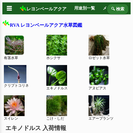
☰
用途別一覧
メーカー別
レヨンベールアクア
🔍 検索
RVA レヨンベールアクア水草図鑑
有茎水草
ホシクサ
ロゼット水草
クリプトコリネ
エキノドルス
アヌビアス
スイレン
こけ・しだ
エアープランツ
エキノドルス 入荷情報