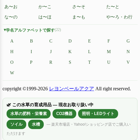
あ〜お
か〜こ
さ〜そ
た〜と
な〜の
は〜ほ
ま〜も
や〜ろ・わ行
(22)
学名アルファベットで探す
A
B
C
D
E
F
G
H
I
J
K
L
M
N
O
P
R
S
T
U
V
W
copyright ©1999-2026
レヨンベールアクア
All right reserved.
🌿 この水草の育成用品 — 現在お取り扱い中
水草の肥料・栄養素
CO2機器
照明・LEDライト
ソイル
水槽
— 楽天市場店・Yahoo!ショッピング店でご購入い
ただけます