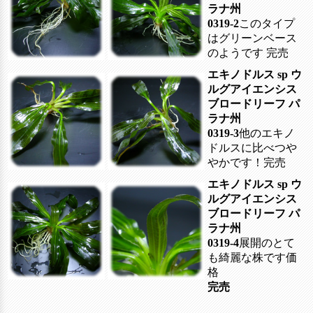
ラナ州
0319-2
このタイプ
はグリーンベース
のようです
完売
エキノドルス sp ウ
ルグアイエンシス
ブロードリーフ パ
ラナ州
0319-3
他のエキノ
ドルスに比べつや
やかです！
完売
エキノドルス sp ウ
ルグアイエンシス
ブロードリーフ パ
ラナ州
0319-4
展開のとて
も綺麗な株です価
格
完売