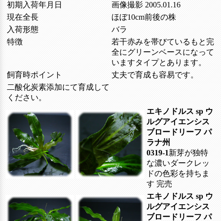
初期入荷年月日
画像撮影 2005.01.16
現在全長
ほぼ10cm前後の株
入荷形態
バラ
特徴
若干赤みを帯びているもと完
全にグリーンベースになって
いますタイプとあります。
飼育時ポイント
丈夫で育成も容易です。
二酸化炭素添加にて育成して
ください。
エキノドルス sp ウ
ルグアイエンシス
ブロードリーフ パ
ラナ州
0319-1
新芽が独特
な濃いダークレッ
ドの色彩を持ちま
す
完売
エキノドルス sp ウ
ルグアイエンシス
ブロードリーフ パ