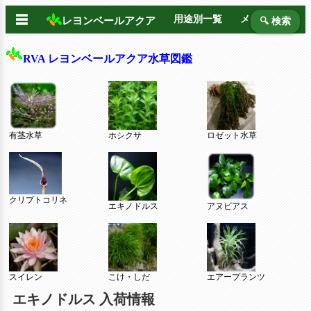
☰
用途別一覧
メーカー別
レヨンベールアクア
🔍 検索
RVA レヨンベールアクア水草図鑑
有茎水草
ホシクサ
ロゼット水草
クリプトコリネ
エキノドルス
アヌビアス
スイレン
こけ・しだ
エアープランツ
エキノドルス 入荷情報