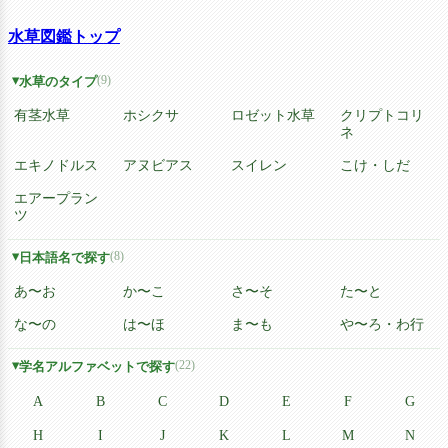
水草図鑑トップ
(9)
水草のタイプ
有茎水草
ホシクサ
ロゼット水草
クリプトコリ
ネ
エキノドルス
アヌビアス
スイレン
こけ・しだ
エアープラン
ツ
(8)
日本語名で探す
あ〜お
か〜こ
さ〜そ
た〜と
な〜の
は〜ほ
ま〜も
や〜ろ・わ行
(22)
学名アルファベットで探す
A
B
C
D
E
F
G
H
I
J
K
L
M
N