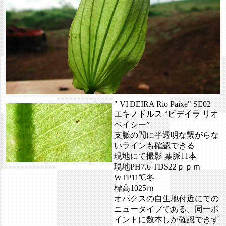
" VI|DEIRA Rio Paixe" SE02
エキノドルス “ビデイラ リオ
ペイシー”
支脈の間に半透明な繋がらな
いラインも確認できる
現地にて撮影 葉脈11本
現地PH7.6 TDS22ｐｐｍ
WTP11℃冬
標高1025ｍ
オパクスの自生地付近にての
ニュータイプである。同一ポ
イントに数本しか確認できず