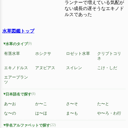
ランナーで増えている気配が
ない成長の遅そうなエキノド
ルスであった
水草図鑑トップ
(9)
水草のタイプ
有茎水草
ホシクサ
ロゼット水草
クリプトコリ
ネ
エキノドルス
アヌビアス
スイレン
こけ・しだ
エアープラン
ツ
(8)
日本語名で探す
あ〜お
か〜こ
さ〜そ
た〜と
な〜の
は〜ほ
ま〜も
や〜ろ・わ行
(22)
学名アルファベットで探す