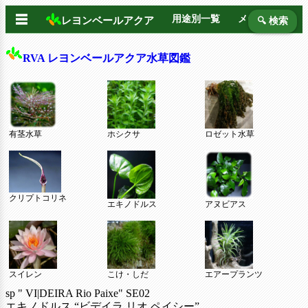
☰
用途別一覧
メーカー別
レヨンベールアクア
🔍 検索
RVA レヨンベールアクア水草図鑑
有茎水草
ホシクサ
ロゼット水草
クリプトコリネ
エキノドルス
アヌビアス
スイレン
こけ・しだ
エアープランツ
sp " VI|DEIRA Rio Paixe" SE02
エキノドルス “ビデイラ リオ ペイシー”