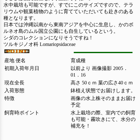
水中栽培も可能ですが、すでにこのサイズですので、テラ
リウムや観葉植物のように育てていただいても赴きのある
種となります。
日本では沖縄以南から東南アジアを中心に生息し、かのボ
ルネオ島のムル国立公園にも自生しているという。
シダのコレクションになりそうですね！
ツルキジノオ科 Lomariopsidaceae
産地 便名
育成種
初期入荷年月日
以前より 画像撮影 2005．
01．16
現在全長
高さ 50ｃｍ 葉の広さ40ｃｍ
入荷形態
鉢植え状態でお届けします。
特徴
画像の水上株そのままお届け
予定
飼育時ポイント
水上栽培の際、室内での飼育
も可能・霧吹きにて、水分の
補充を！