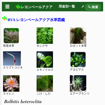
☰
用途別一覧
メーカー別
レヨンベールアクア
🔍 検索
RVA レヨンベールアクア水草図鑑
有茎水草
ホシクサ
ロゼット水草
クリプトコリネ
エキノドルス
アヌビアス
スイレン
こけ・しだ
エアープランツ
Bolbitis heteroclita