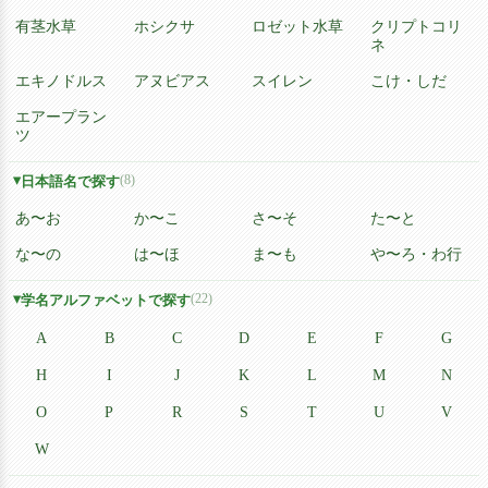
有茎水草
ホシクサ
ロゼット水草
クリプトコリ
ネ
エキノドルス
アヌビアス
スイレン
こけ・しだ
エアープラン
ツ
(8)
日本語名で探す
あ〜お
か〜こ
さ〜そ
た〜と
な〜の
は〜ほ
ま〜も
や〜ろ・わ行
(22)
学名アルファベットで探す
A
B
C
D
E
F
G
H
I
J
K
L
M
N
O
P
R
S
T
U
V
W