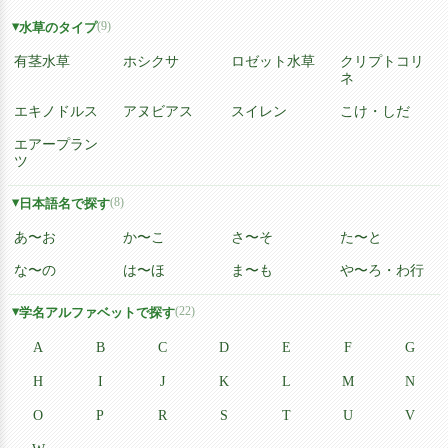
(9)
水草のタイプ
有茎水草
ホシクサ
ロゼット水草
クリプトコリ
ネ
エキノドルス
アヌビアス
スイレン
こけ・しだ
エアープラン
ツ
(8)
日本語名で探す
あ〜お
か〜こ
さ〜そ
た〜と
な〜の
は〜ほ
ま〜も
や〜ろ・わ行
(22)
学名アルファベットで探す
A
B
C
D
E
F
G
H
I
J
K
L
M
N
O
P
R
S
T
U
V