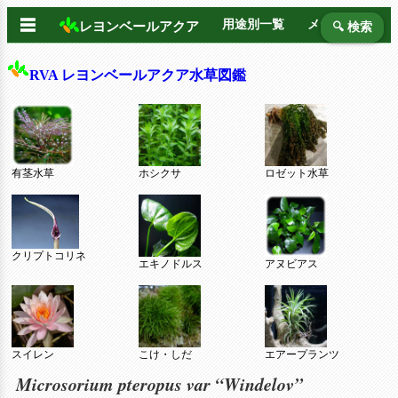
☰
用途別一覧
メーカー別
レヨンベールアクア
🔍 検索
RVA レヨンベールアクア水草図鑑
有茎水草
ホシクサ
ロゼット水草
クリプトコリネ
エキノドルス
アヌビアス
スイレン
こけ・しだ
エアープランツ
Microsorium pteropus var “Windelov”