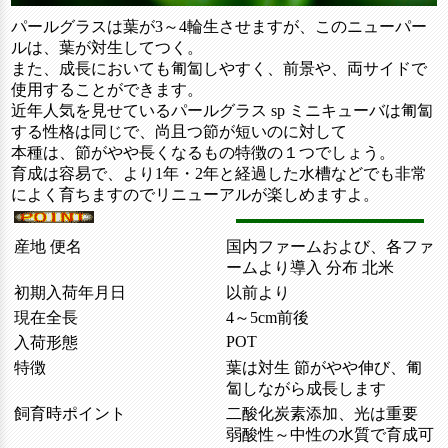
パールグラスは葉が3～4輪生させますが、このニューパー
ルは、葉が対生してつく。
また、成長においても匍匐しやすく、前景や、両サイドで
使用することができます。
近年人気を見せているパールグラス sp ミニキューバは匍匐
する性格は同じで、尚且つ節が短いのに対して
本種は、節がやや長くなるもの特徴の１つでしょう。
育成は容易で、より1年・2年と経過した水槽などでも非常
によく育ちますのでリニューアルが楽しめますよ。
産地 便名
国内ファームおよび、各ファ
ームより導入 分布 北米
初期入荷年月日
以前より
現在全長
4～5cm前後
POT
入荷形態
特徴
葉は対生 節がやや伸び、匍
匐しながら成長します
飼育時ポイント
二酸化炭素添加、光は重要
弱酸性～中性の水質で育成可