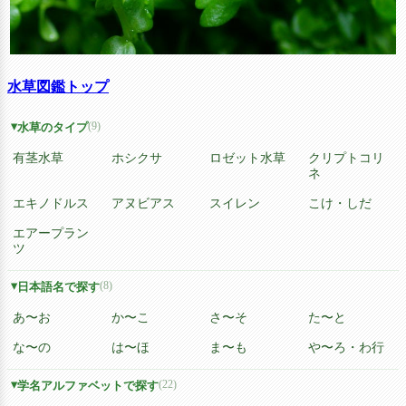
水草図鑑トップ
(9)
水草のタイプ
有茎水草
ホシクサ
ロゼット水草
クリプトコリ
ネ
エキノドルス
アヌビアス
スイレン
こけ・しだ
エアープラン
ツ
(8)
日本語名で探す
あ〜お
か〜こ
さ〜そ
た〜と
な〜の
は〜ほ
ま〜も
や〜ろ・わ行
(22)
学名アルファベットで探す