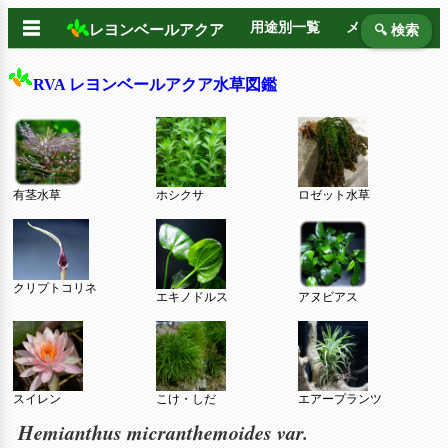
☰
用途別一覧
メーカー別
レヨンベールアクア
🔍 検索
RVA レヨンベールアクア水草図鑑
有茎水草
ホシクサ
ロゼット水草
クリプトコリネ
エキノドルス
アヌビアス
スイレン
こけ・しだ
エアープランツ
Hemianthus micranthemoides var.