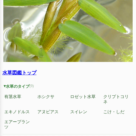
水草図鑑トップ
(9)
水草のタイプ
有茎水草
ホシクサ
ロゼット水草
クリプトコリ
ネ
エキノドルス
アヌビアス
スイレン
こけ・しだ
エアープラン
ツ