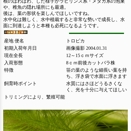
根のほわほわ、した様子がラビリンス系・メダカ系の泡巣
や、稚魚の隠れ場所にも最適。
後は、葉の形状を楽しんでほしいですね。
水中化は難しく、水中植栽すると非常な勢いで成長し、水
面に到達しようと本種も必死になるようです。
産地 便名
トロピカ
初期入荷年月日
画像撮影 2004.01.31
現在全長
12～15ｃｍサイズ
入荷形態
8ｃｍ前後カットバラ株
特徴
笹の葉のような細長い葉を持
ち、浮き袋で水面に浮きます
飼育時ポイント
水質にはさほどうるさくな
く、光を十分に与えてほしい
トリミングにより、繁殖可能