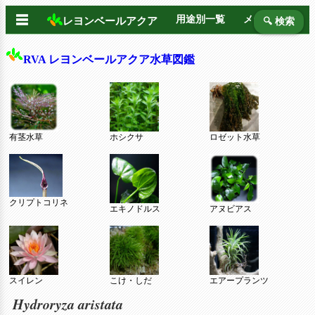
☰
用途別一覧
メーカー別
レヨンベールアクア
🔍 検索
RVA レヨンベールアクア水草図鑑
有茎水草
ホシクサ
ロゼット水草
クリプトコリネ
エキノドルス
アヌビアス
スイレン
こけ・しだ
エアープランツ
Hydroryza aristata