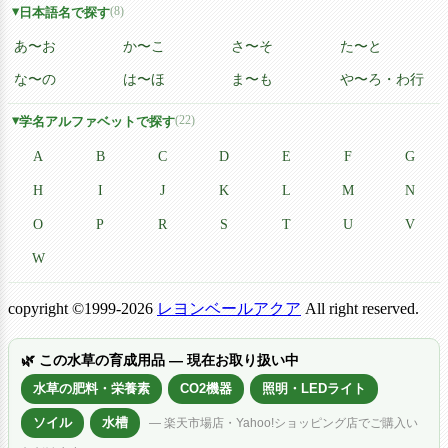
(8)
日本語名で探す
あ〜お
か〜こ
さ〜そ
た〜と
な〜の
は〜ほ
ま〜も
や〜ろ・わ行
(22)
学名アルファベットで探す
A
B
C
D
E
F
G
H
I
J
K
L
M
N
O
P
R
S
T
U
V
W
copyright ©1999-2026
レヨンベールアクア
All right reserved.
🌿 この水草の育成用品 — 現在お取り扱い中
水草の肥料・栄養素
CO2機器
照明・LEDライト
ソイル
水槽
— 楽天市場店・Yahoo!ショッピング店でご購入い