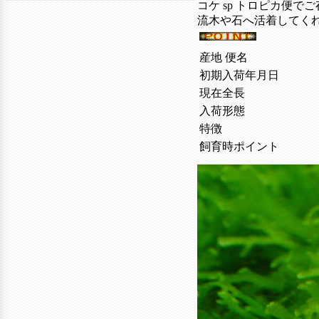
コケ sp トロピカ便
流木や石へ活着してく
産地 便名
初期入荷年月日
現在全長
入荷形態
特徴
飼育時ポイント