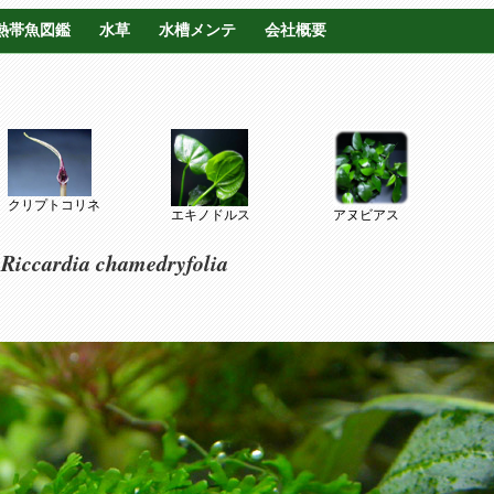
熱帯魚図鑑
水草
水槽メンテ
会社概要
クリプトコリネ
エキノドルス
アヌビアス
Riccardia chamedryfolia
ケ