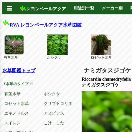
☰
用途別一覧
メーカー別
レヨンベールアクア
RVA レヨンベールアクア水草図鑑
有茎水草
ホシクサ
ロゼット水草
ナミガタスジゴ
水草図鑑トップ
Riccardia chamedryfolia
(9)
水草のタイプ
ナミガタスジゴケ
有茎水草
ホシクサ
ロゼット水草
クリプトコリネ
エキノドルス
アヌビアス
スイレン
こけ・しだ