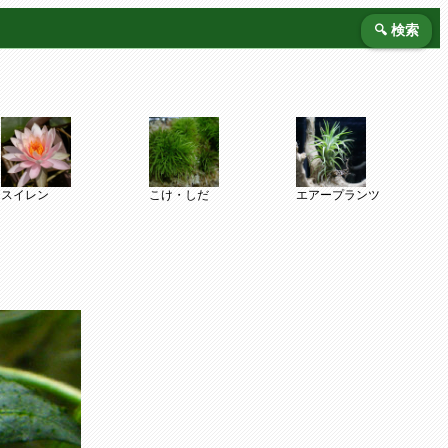
🔍 検索
スイレン
こけ・しだ
エアープランツ