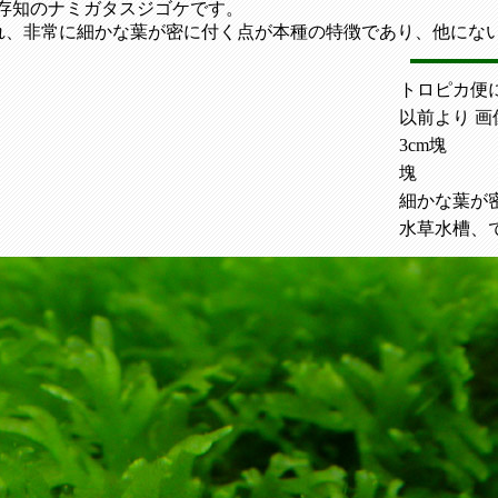
でご存知のナミガタスジゴケです。
れ、非常に細かな葉が密に付く点が本種の特徴であり、他にな
トロピカ便
以前より 画像撮
3cm塊
塊
細かな葉が
水草水槽、