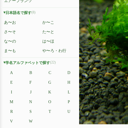
エアープランツ
(8)
日本語名で探す
あ〜お
か〜こ
さ〜そ
た〜と
な〜の
は〜ほ
ま〜も
や〜ろ・わ行
(22)
学名アルファベットで探す
A
B
C
D
E
F
G
H
I
J
K
L
M
N
O
P
R
S
T
U
V
W