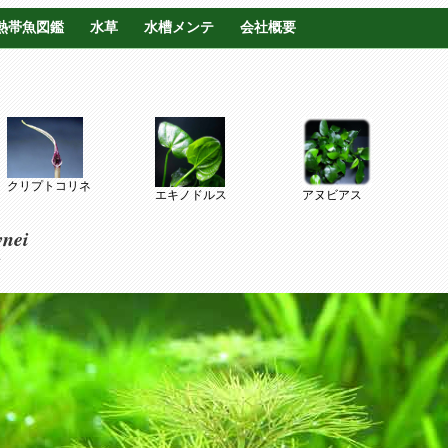
熱帯魚図鑑
水草
水槽メンテ
会社概要
クリプトコリネ
エキノドルス
アヌビアス
wnei
ア