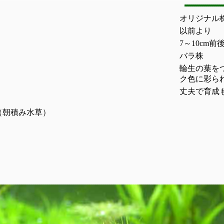
オリジナル
以前より
7～10cm前
バラ株
輪生の葉を
ク色に彩ら
丈夫で育成
（朝積み水草）