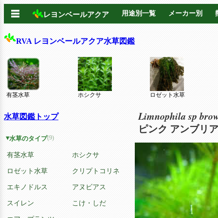
☰
用途別一覧
メーカー別
レヨンベールアクア
RVA レヨンベールアクア水草図鑑
有茎水草
ホシクサ
ロゼット水草
Limnophila sp bro
水草図鑑トップ
ピンク アンブリ
(9)
水草のタイプ
有茎水草
ホシクサ
ロゼット水草
クリプトコリネ
エキノドルス
アヌビアス
スイレン
こけ・しだ