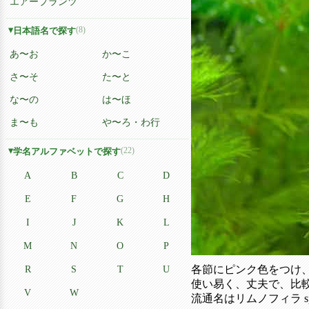
エアープランツ
(8)
日本語名で探す
あ〜お
か〜こ
さ〜そ
た〜と
な〜の
は〜ほ
ま〜も
や〜ろ・わ行
(22)
学名アルファベットで探す
A
B
C
D
E
F
G
H
I
J
K
L
M
N
O
P
R
S
T
U
各節にピンク色をつけ
使い易く、丈夫で、比
V
W
流通名はリムノフィラ 