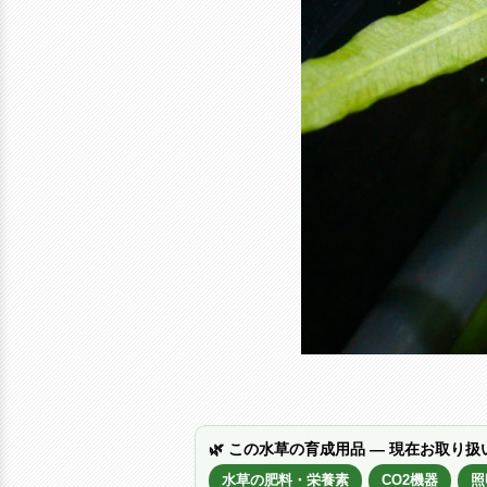
🌿 この水草の育成用品 — 現在お取り扱
水草の肥料・栄養素
CO2機器
照