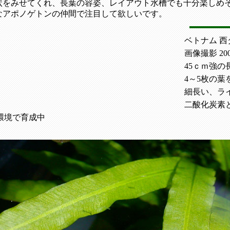
状をみせてくれ、長葉の容姿、レイアウト水槽でも十分楽しめ
なアポノゲトンの仲間で注目して欲しいです。
ベトナム 西
画像撮影 2003
45ｃｍ強の
4～5枚の
細長い、ラ
二酸化炭素
環境で育成中