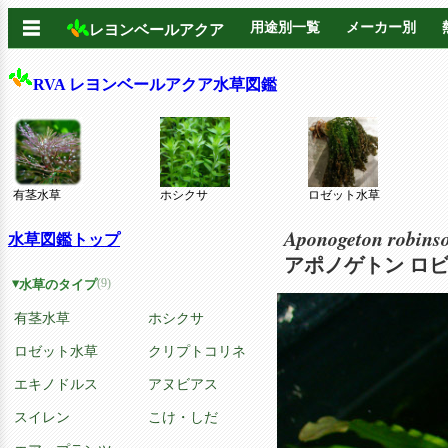
☰
用途別一覧
メーカー別
レヨンベールアクア
RVA レヨンベールアクア水草図鑑
有茎水草
ホシクサ
ロゼット水草
Aponogeton robins
水草図鑑トップ
アポノゲトン ロ
(9)
水草のタイプ
有茎水草
ホシクサ
ロゼット水草
クリプトコリネ
エキノドルス
アヌビアス
スイレン
こけ・しだ