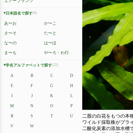
エアープランツ
(8)
日本語名で探す
あ〜お
か〜こ
さ〜そ
た〜と
な〜の
は〜ほ
ま〜も
や〜ろ・わ行
(22)
学名アルファベットで探す
A
B
C
D
E
F
G
H
I
J
K
L
M
N
O
P
R
S
T
U
二股の白花をもつの本
ワイルド採取株がプラ
V
W
二酸化炭素の添加水槽