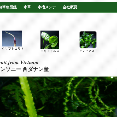
熱帯魚図鑑
水草
水槽メンテ
会社概要
クリプトコリネ
エキノドルス
アヌビアス
onii from Vietnam
ビンソニー 西ダナン産