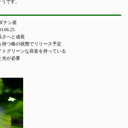
そうです。
ダナン産
.06.25
長さへと成長
葉を持つ株の状態でリリース予定
イトグリーンな容姿を持っている
と光が必要