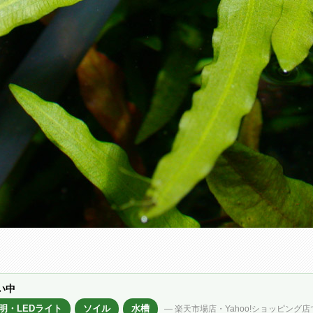
い中
明・LEDライト
ソイル
水槽
— 楽天市場店・Yahoo!ショッピング