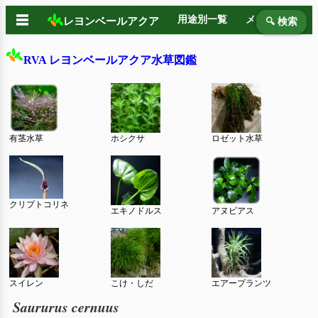
☰
用途別一覧
メーカー別
レヨンベールアクア
🔍 検索
RVA レヨンベールアクア水草図鑑
有茎水草
ホシクサ
ロゼット水草
クリプトコリネ
エキノドルス
アヌビアス
スイレン
こけ・しだ
エアープランツ
Saururus cernuus