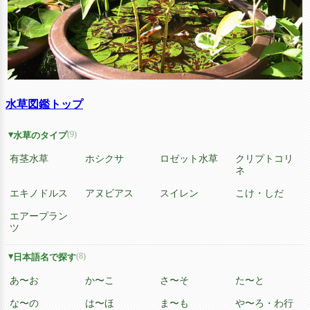
水草図鑑トップ
(9)
水草のタイプ
有茎水草
ホシクサ
ロゼット水草
クリプトコリ
ネ
エキノドルス
アヌビアス
スイレン
こけ・しだ
エアープラン
ツ
(8)
日本語名で探す
あ〜お
か〜こ
さ〜そ
た〜と
な〜の
は〜ほ
ま〜も
や〜ろ・わ行