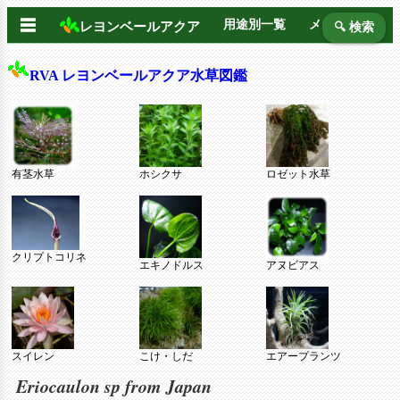
☰
用途別一覧
メーカー別
レヨンベールアクア
🔍 検索
RVA レヨンベールアクア水草図鑑
有茎水草
ホシクサ
ロゼット水草
クリプトコリネ
エキノドルス
アヌビアス
スイレン
こけ・しだ
エアープランツ
Eriocaulon sp from Japan