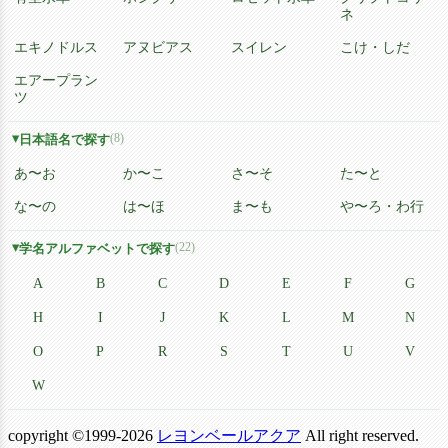
ネ
エキノドルス
アヌビアス
スイレン
こけ・しだ
エアープラン
ツ
(8)
日本語名で探す
あ〜お
か〜こ
さ〜そ
た〜と
な〜の
は〜ほ
ま〜も
や〜ろ・わ行
(22)
学名アルファベットで探す
A
B
C
D
E
F
G
H
I
J
K
L
M
N
O
P
R
S
T
U
V
W
copyright ©1999-2026
レヨンベールアクア
All right reserved.