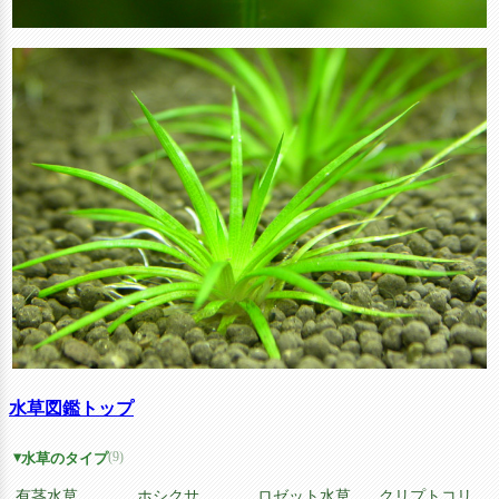
水草図鑑トップ
(9)
水草のタイプ
有茎水草
ホシクサ
ロゼット水草
クリプトコリ