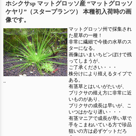
ホシクサsp マットグロッソ産 “マットグロッソ
ケヤリ”（スタープランツ） 本種初入荷時の画
像です。
マットグロッソ州で採集され
た星草の一種！
非常に繊細で今後の水草のス
ターになる。
画像はいまいちピンぼけで残
ってしまうが、
ご了承ください・・・
株分けにより殖えるタイプで
ある。
..
有茎草とはいいがたいが、
ブリクサの殖え方に非常に近
いものがあり、
ブリクサの成長は早いが、こ
いつはかなり遅い・・・
有茎マニアで成長が早い草で
手をこまねいている方で珍品
狙いの方は必ずゲットだろ