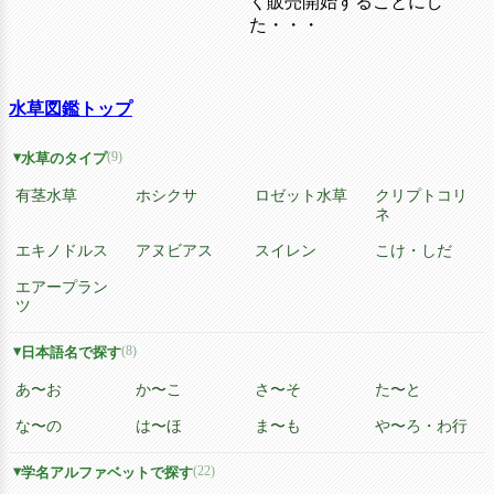
く販売開始することにし
た・・・
水草図鑑トップ
(9)
水草のタイプ
有茎水草
ホシクサ
ロゼット水草
クリプトコリ
ネ
エキノドルス
アヌビアス
スイレン
こけ・しだ
エアープラン
ツ
(8)
日本語名で探す
あ〜お
か〜こ
さ〜そ
た〜と
な〜の
は〜ほ
ま〜も
や〜ろ・わ行
(22)
学名アルファベットで探す