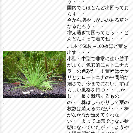
う・・・
国内でもほとんど出回ってお
らず・・
今から増やしがいのある草と
なるだろう・・・
増え過ぎて困ってもら・・ど
んどんもって着てね・・・..
..
.. 1本で50枚～100枚ほど葉を
出す・・・
小型～中型で非常に使い勝手
がよく、色彩的にもトニナカ
ラーの色彩だ！！葉幅はケヤ
リとナロートニナの中間的な
細さで、今までにない、すば
らしい風格を持つ・・ しか
し・・長く栽培するもの
の・・株はしっかりして葉の
..
枚数は殖えるのだが・・・株
がなかなか殖えてくれな
い・・よって販売できない状
態になっていたが・・ようや