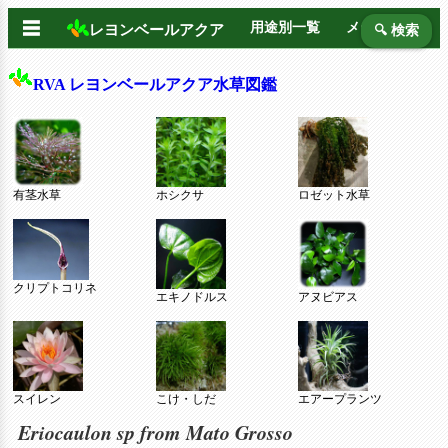
☰
用途別一覧
メーカー別
レヨンベールアクア
🔍 検索
RVA レヨンベールアクア水草図鑑
有茎水草
ホシクサ
ロゼット水草
クリプトコリネ
エキノドルス
アヌビアス
スイレン
こけ・しだ
エアープランツ
Eriocaulon sp from Mato Grosso