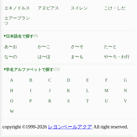
エキノドルス
アヌビアス
スイレン
こけ・しだ
エアープラン
ツ
(8)
日本語名で探す
あ〜お
か〜こ
さ〜そ
た〜と
な〜の
は〜ほ
ま〜も
や〜ろ・わ行
(22)
学名アルファベットで探す
A
B
C
D
E
F
G
H
I
J
K
L
M
N
O
P
R
S
T
U
V
W
copyright ©1999-2026
レヨンベールアクア
All right reserved.