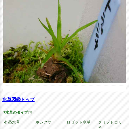
水草図鑑トップ
(9)
水草のタイプ
有茎水草
ホシクサ
ロゼット水草
クリプトコリ
ネ