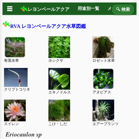
☰
用途別一覧
メーカー別
レヨンベールアクア
🔍 検索
RVA レヨンベールアクア水草図鑑
有茎水草
ホシクサ
ロゼット水草
クリプトコリネ
エキノドルス
アヌビアス
スイレン
こけ・しだ
エアープランツ
Eriocaulon sp