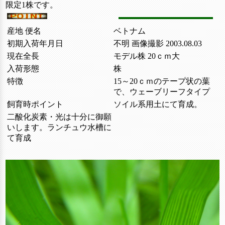
限定1株です。
産地 便名
ベトナム
初期入荷年月日
不明 画像撮影 2003.08.03
現在全長
モデル株 20ｃｍ大
入荷形態
株
特徴
15～20ｃｍのテープ状の葉
で、ウェーブリーフタイプ
飼育時ポイント
ソイル系用土にて育成。
二酸化炭素・光は十分に御願
いします。ランチュウ水槽に
て育成