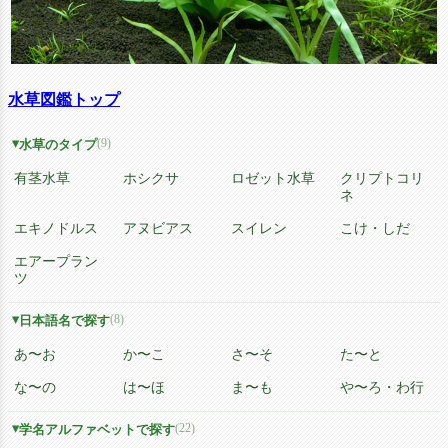
水草図鑑トップ
(9)
水草のタイプ
有茎水草
ホシクサ
ロゼット水草
クリプトコリ
ネ
エキノドルス
アヌビアス
スイレン
こけ・しだ
エアープラン
ツ
(8)
日本語名で探す
あ〜お
か〜こ
さ〜そ
た〜と
な〜の
は〜ほ
ま〜も
や〜ろ・わ行
(22)
学名アルファベットで探す