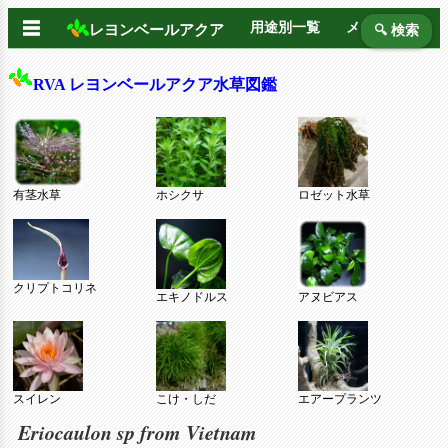
☰
用途別一覧
メーカー別
レヨンベールアクア
🔍 検索
RVA レヨンベールアクア水草図鑑
有茎水草
ホシクサ
ロゼット水草
クリプトコリネ
エキノドルス
アヌビアス
スイレン
こけ・しだ
エアープランツ
Eriocaulon sp from Vietnam