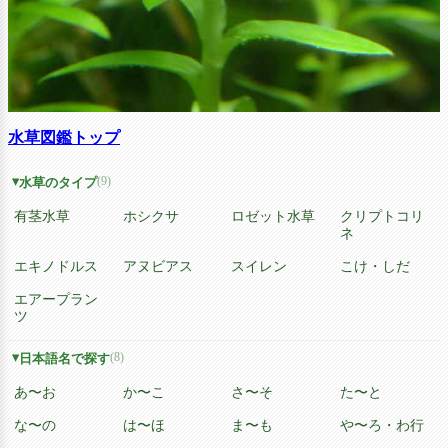
水草図鑑トップ
(9)
水草のタイプ
有茎水草
ホシクサ
ロゼット水草
クリプトコリ
ネ
エキノドルス
アヌビアス
スイレン
こけ・しだ
エアープラン
ツ
(8)
日本語名で探す
あ〜お
か〜こ
さ〜そ
た〜と
な〜の
は〜ほ
ま〜も
や〜ろ・わ行