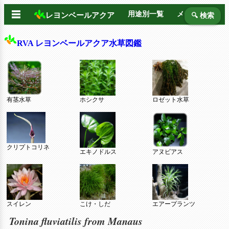
☰
用途別一覧
メーカー別
レヨンベールアクア
🔍 検索
RVA レヨンベールアクア水草図鑑
有茎水草
ホシクサ
ロゼット水草
クリプトコリネ
エキノドルス
アヌビアス
スイレン
こけ・しだ
エアープランツ
Tonina fluviatilis from Manaus