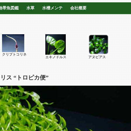
熱帯魚図鑑
水草
水槽メンテ
会社概要
クリプトコリネ
エキノドルス
アヌビアス
リス “トロピカ便”