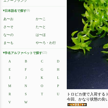
エアープランツ
(8)
日本語名で探す
あ〜お
か〜こ
さ〜そ
た〜と
な〜の
は〜ほ
ま〜も
や〜ろ・わ行
(22)
学名アルファベットで探す
A
B
C
D
E
F
G
H
I
J
K
L
M
N
O
P
R
S
T
U
トロピカ便で入荷するト
今回、かなり状態の良
V
W