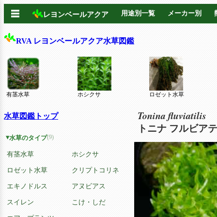
☰
用途別一覧
メーカー別
レヨンベールアクア
RVA レヨンベールアクア水草図鑑
有茎水草
ホシクサ
ロゼット水草
Tonina fluviatilis
水草図鑑トップ
トニナ フルビアテ
(9)
水草のタイプ
有茎水草
ホシクサ
ロゼット水草
クリプトコリネ
エキノドルス
アヌビアス
スイレン
こけ・しだ