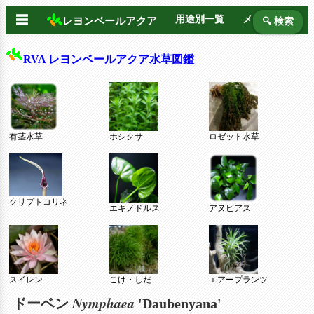
☰
用途別一覧
メーカー別
レヨンベールアクア
🔍 検索
RVA レヨンベールアクア水草図鑑
有茎水草
ホシクサ
ロゼット水草
クリプトコリネ
エキノドルス
アヌビアス
スイレン
こけ・しだ
エアープランツ
Nymphaea
ドーベン
'Daubenyana'