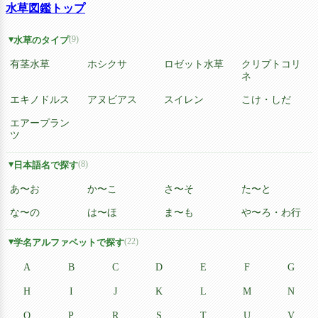
水草図鑑トップ
(9)
水草のタイプ
有茎水草
ホシクサ
ロゼット水草
クリプトコリ
ネ
エキノドルス
アヌビアス
スイレン
こけ・しだ
エアープラン
ツ
(8)
日本語名で探す
あ〜お
か〜こ
さ〜そ
た〜と
な〜の
は〜ほ
ま〜も
や〜ろ・わ行
(22)
学名アルファベットで探す
A
B
C
D
E
F
G
H
I
J
K
L
M
N
O
P
R
S
T
U
V