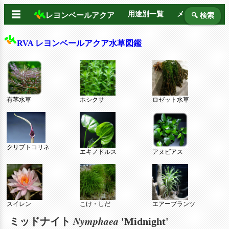
☰
用途別一覧
メーカー別
レヨンベールアクア
🔍 検索
RVA レヨンベールアクア水草図鑑
有茎水草
ホシクサ
ロゼット水草
クリプトコリネ
エキノドルス
アヌビアス
スイレン
こけ・しだ
エアープランツ
Nymphaea
ミッドナイト
'Midnight'