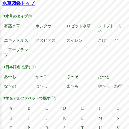
水草図鑑トップ
(9)
水草のタイプ
有茎水草
ホシクサ
ロゼット水草
クリプトコリ
ネ
エキノドルス
アヌビアス
スイレン
こけ・しだ
エアープラン
ツ
(8)
日本語名で探す
あ〜お
か〜こ
さ〜そ
た〜と
な〜の
は〜ほ
ま〜も
や〜ろ・わ行
(22)
学名アルファベットで探す
A
B
C
D
E
F
G
H
I
J
K
L
M
N
O
P
R
S
T
U
V