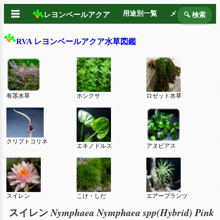
☰
用途別一覧
メーカー別
レヨンベールアクア
🔍 検索
RVA レヨンベールアクア水草図鑑
有茎水草
ホシクサ
ロゼット水草
クリプトコリネ
エキノドルス
アヌビアス
スイレン
こけ・しだ
エアープランツ
Nymphaea Nymphaea spp(Hybrid)
Pink
スイレン