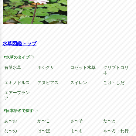
水草図鑑トップ
(9)
水草のタイプ
有茎水草
ホシクサ
ロゼット水草
クリプトコリ
ネ
エキノドルス
アヌビアス
スイレン
こけ・しだ
エアープラン
ツ
(8)
日本語名で探す
あ〜お
か〜こ
さ〜そ
た〜と
な〜の
は〜ほ
ま〜も
や〜ろ・わ行