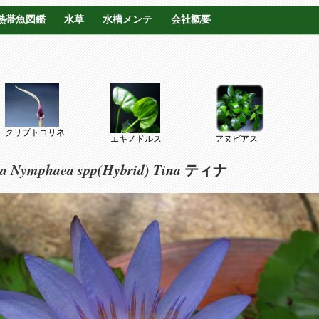
熱帯魚図鑑
水草
水槽メンテ
会社概要
クリプトコリネ
エキノドルス
アヌビアス
a Nymphaea spp(Hybrid)
Tina
ティナ