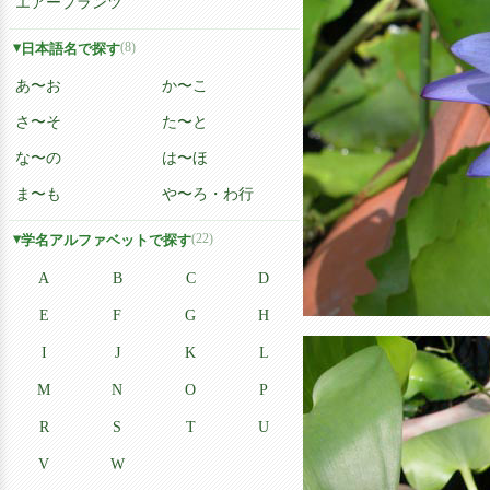
エアープランツ
(8)
日本語名で探す
あ〜お
か〜こ
さ〜そ
た〜と
な〜の
は〜ほ
ま〜も
や〜ろ・わ行
(22)
学名アルファベットで探す
A
B
C
D
E
F
G
H
I
J
K
L
M
N
O
P
R
S
T
U
V
W