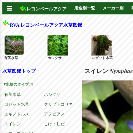
☰
用途別一覧
メーカー別
レヨンベールアクア
RVA レヨンベールアクア水草図鑑
有茎水草
ホシクサ
ロゼット水草
Nymphae
スイレン
水草図鑑トップ
(9)
水草のタイプ
有茎水草
ホシクサ
ロゼット水草
クリプトコリネ
エキノドルス
アヌビアス
スイレン
こけ・しだ